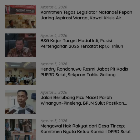
Agustus 6, 2026
Komitmen Tegas Legislator Natanael Pepah
Jaring Aspirasi Warga, Kawal Krisis Air
Bersih Malalayang II Hingga Perbaikan
Infrastruktur
Agustus 6, 2026
BSG Kejar Target Modal Inti, Posisi
Pertengahan 2026 Tercatat Rp1,6 Triliun
Agustus 5, 2026
Hendry Rondonuwu Resmi Jabat Plt Kadis
PUPRD Sulut, Sekprov Tahlis Gallang
Tekankan Optimalisasi Layanan Publik
Agustus 5, 2026
Jalan Berlubang Picu Macet Parah
Winangun–Pineleng, BPJN Sulut Pastikan
Penambalan Aspal Dimulai Malam Ini
Agustus 5, 2026
Mengawal Hak Rakyat dari Desa Tincep:
Komitmen Nyata Ketua Komisi I DPRD Sulut
Braien Waworuntu di Garis Depan Aspirasi