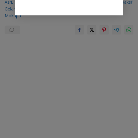
Asri, Sekretariat DPRD Sulut
Runtuwene: Info Itu Hoaks!”
Gelar Kerja Bakti di Desa
Mokupa