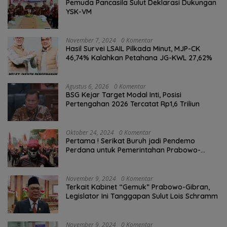
Pemuda Pancasila Sulut Deklarasi Dukungan
YSK-VM
November 7, 2024
0 Komentar
Hasil Survei LSAIL Pilkada Minut, MJP-CK
46,74% Kalahkan Petahana JG-KWL 27,62%
Agustus 6, 2026
0 Komentar
BSG Kejar Target Modal Inti, Posisi
Pertengahan 2026 Tercatat Rp1,6 Triliun
Oktober 24, 2024
0 Komentar
Pertama ! Serikat Buruh jadi Pendemo
Perdana untuk Pemerintahan Prabowo-
Gibran
November 9, 2024
0 Komentar
Terkait Kabinet “Gemuk” Prabowo-Gibran,
Legislator Ini Tanggapan Sulut Lois Schramm
November 9, 2024
0 Komentar