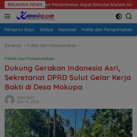
Langsung
 Pastikan Penambalan Aspal Dimulai Malam Ini
BREAKING NEWS
Sulut S
ke
konten
Pemprov Sulut
Global
Nasional
Politik dan Pemerintahan
Beranda
Politik dan Pemerintahan
Politik dan Pemerintahan
Dukung Gerakan Indonesia Asri,
Sekretariat DPRD Sulut Gelar Kerja
Bakti di Desa Mokupa
Kata Sulut
Juni 19, 2026