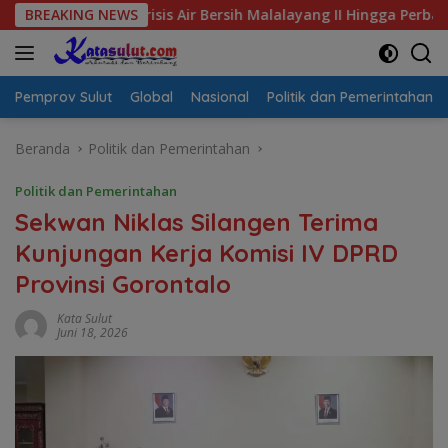
Langsung
al Krisis Air Bersih Malalayang II Hingga Perbaikan Infrastruk
BREAKING NEWS
ke
konten
Pemprov Sulut
Global
Nasional
Politik dan Pemerintahan
Beranda
Politik dan Pemerintahan
Politik dan Pemerintahan
Sekwan Niklas Silangen Terima
Kunjungan Kerja Komisi IV DPRD
Provinsi Gorontalo
Kata Sulut
Juni 18, 2026