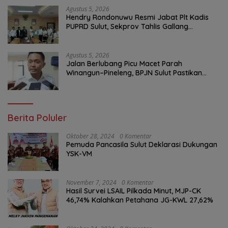
Agustus 5, 2026
Hendry Rondonuwu Resmi Jabat Plt Kadis
PUPRD Sulut, Sekprov Tahlis Gallang
Tekankan Optimalisasi Layanan Publik
Agustus 5, 2026
Jalan Berlubang Picu Macet Parah
Winangun–Pineleng, BPJN Sulut Pastikan
Penambalan Aspal Dimulai Malam Ini
Berita Poluler
Oktober 28, 2024
0 Komentar
Pemuda Pancasila Sulut Deklarasi Dukungan
YSK-VM
November 7, 2024
0 Komentar
Hasil Survei LSAIL Pilkada Minut, MJP-CK
46,74% Kalahkan Petahana JG-KWL 27,62%