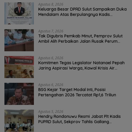
Agustus 8, 2026
Keluarga Besar DPRD Sulut Sampaikan Duka
Mendalam Atas Berpulangnya Kadis
Perkebunan Darwin Muksin
Agustus 7, 2026
Tak Digubris Pemkab Minut, Pemprov Sulut
Ambil Alih Perbaikan Jalan Rusak Perum
Permata Klabat Paniki Baru
Agustus 6, 2026
Komitmen Tegas Legislator Natanael Pepah
Jaring Aspirasi Warga, Kawal Krisis Air
Bersih Malalayang II Hingga Perbaikan
Infrastruktur
Agustus 6, 2026
BSG Kejar Target Modal Inti, Posisi
Pertengahan 2026 Tercatat Rp1,6 Triliun
Agustus 5, 2026
Hendry Rondonuwu Resmi Jabat Plt Kadis
PUPRD Sulut, Sekprov Tahlis Gallang
Tekankan Optimalisasi Layanan Publik