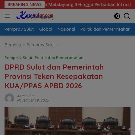
Langsung
ih Malalayang II Hingga Perbaikan Infrastruktur
BREAKING NEWS
Jalan 
ke
konten
Pemprov Sulut
Global
Nasional
Politik dan Pemerintahan
Beranda
Pemprov Sulut
Pemprov Sulut
,
Politik dan Pemerintahan
DPRD Sulut dan Pemerintah
Provinsi Teken Kesepakatan
KUA/PPAS APBD 2026
Kata Sulut
November 19, 2025