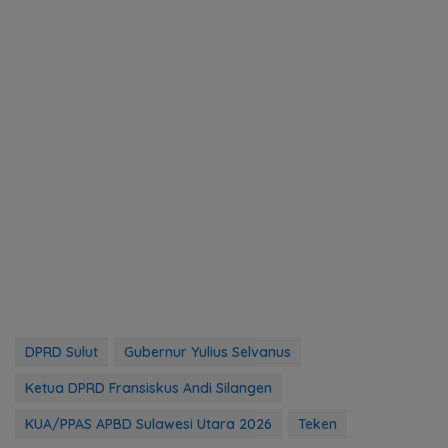
DPRD Sulut
Gubernur Yulius Selvanus
Ketua DPRD Fransiskus Andi Silangen
KUA/PPAS APBD Sulawesi Utara 2026
Teken