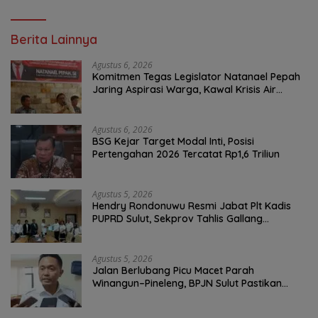
Berita Lainnya
Agustus 6, 2026
Komitmen Tegas Legislator Natanael Pepah
Jaring Aspirasi Warga, Kawal Krisis Air
Bersih Malalayang II Hingga Perbaikan
Infrastruktur
Agustus 6, 2026
BSG Kejar Target Modal Inti, Posisi
Pertengahan 2026 Tercatat Rp1,6 Triliun
Agustus 5, 2026
Hendry Rondonuwu Resmi Jabat Plt Kadis
PUPRD Sulut, Sekprov Tahlis Gallang
Tekankan Optimalisasi Layanan Publik
Agustus 5, 2026
Jalan Berlubang Picu Macet Parah
Winangun–Pineleng, BPJN Sulut Pastikan
Penambalan Aspal Dimulai Malam Ini