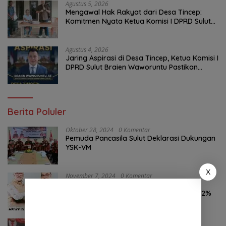
Agustus 5, 2026
Mengawal Hak Rakyat dari Desa Tincep:
Komitmen Nyata Ketua Komisi I DPRD Sulut
Braien Waworuntu di Garis Depan Aspirasi
Warga
Agustus 4, 2026
Jaring Aspirasi di Desa Tincep, Ketua Komisi I
DPRD Sulut Braien Waworuntu Pastikan
Kawal Tuntas Hak Rakyat
Berita Poluler
Oktober 28, 2024
0 Komentar
Pemuda Pancasila Sulut Deklarasi Dukungan
YSK-VM
X
November 7, 2024
0 Komentar
Hasil Survei LSAIL Pilkada Minut, MJP-CK
46,74% Kalahkan Petahana JG-KWL 27,62%
Agustus 6, 2026
0 Komentar