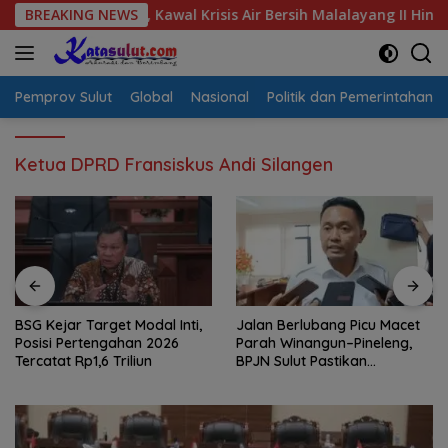
Langsung
asi Warga, Kawal Krisis Air Bersih Malalayang II Hingga Perbai
BREAKING NEWS
ke
konten
Pemprov Sulut
Global
Nasional
Politik dan Pemerintahan
Ketua DPRD Fransiskus Andi Silangen
BSG Kejar Target Modal Inti,
Jalan Berlubang Picu Macet
Posisi Pertengahan 2026
Parah Winangun–Pineleng,
Tercatat Rp1,6 Triliun
BPJN Sulut Pastikan
Penambalan Aspal Dimulai
Malam Ini