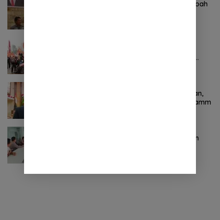
Komitmen Tegas Legislator Natanael Pepah
Jaring Aspirasi Warga, Kawal Krisis Air
Bersih Malalayang II Hingga Perbaikan
Infrastruktur
Oktober 24, 2024
0 Komentar
Pertama ! Serikat Buruh jadi Pendemo
Perdana untuk Pemerintahan Prabowo-
Gibran
November 9, 2024
0 Komentar
Terkait Kabinet “Gemuk” Prabowo-Gibran,
Legislator Ini Tanggapan Sulut Lois Schramm
November 9, 2024
0 Komentar
Jasa Raharja Sulut Adakan Rapat Forum
Komunikasi Lalu Lintas (FKLL) di Kota
Tomohon