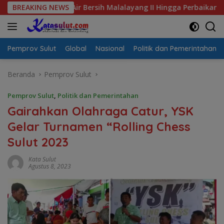
Langsung
sis Air Bersih Malalayang II Hingga Perbaikan Infrastruktur
BREAKING NEWS
ke
konten
Pemprov Sulut
Global
Nasional
Politik dan Pemerintahan
Beranda
Pemprov Sulut
Pemprov Sulut
,
Politik dan Pemerintahan
Gairahkan Olahraga Catur, YSK
Gelar Turnamen “Rolling Chess
Sulut 2023
Kata Sulut
Agustus 8, 2023