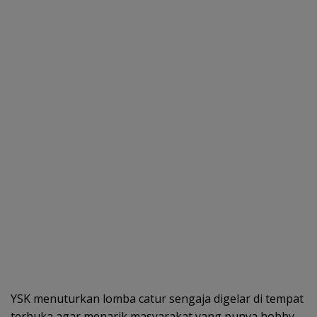
YSK menuturkan lomba catur sengaja digelar di tempat
terbuka agar menarik masyarakat yang punya hobby