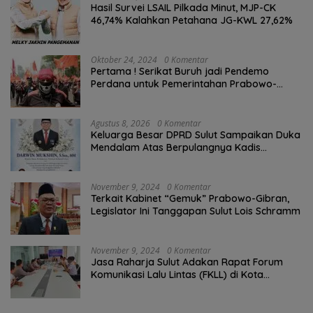
Hasil Survei LSAIL Pilkada Minut, MJP-CK
46,74% Kalahkan Petahana JG-KWL 27,62%
Oktober 24, 2024
0 Komentar
Pertama ! Serikat Buruh jadi Pendemo
Perdana untuk Pemerintahan Prabowo-
Gibran
Agustus 8, 2026
0 Komentar
Keluarga Besar DPRD Sulut Sampaikan Duka
Mendalam Atas Berpulangnya Kadis
Perkebunan Darwin Muksin
November 9, 2024
0 Komentar
Terkait Kabinet “Gemuk” Prabowo-Gibran,
Legislator Ini Tanggapan Sulut Lois Schramm
November 9, 2024
0 Komentar
Jasa Raharja Sulut Adakan Rapat Forum
Komunikasi Lalu Lintas (FKLL) di Kota
Tomohon