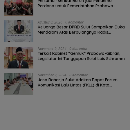
Pertama ! Serikat Buruh jadi Pendemo
Perdana untuk Pemerintahan Prabowo-
Gibran
Agustus 8, 2026
0 Komentar
Keluarga Besar DPRD Sulut Sampaikan Duka
Mendalam Atas Berpulangnya Kadis
Perkebunan Darwin Muksin
November 9, 2024
0 Komentar
Terkait Kabinet “Gemuk” Prabowo-Gibran,
Legislator Ini Tanggapan Sulut Lois Schramm
November 9, 2024
0 Komentar
Jasa Raharja Sulut Adakan Rapat Forum
Komunikasi Lalu Lintas (FKLL) di Kota
Tomohon