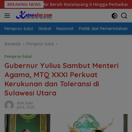
Langsung
is Air Bersih Malalayang II Hingga Perbaikan Infrastruktur
BREAKING NEWS
ke
konten
Pemprov Sulut
Global
Nasional
Politik dan Pemerintahan
Beranda
Pemprov Sulut
Pemprov Sulut
Gubernur Yulius Sambut Menteri
Agama, MTQ XXXI Perkuat
Kerukunan dan Toleransi di
Sulawesi Utara
Kata Sulut
Juli 6, 2026