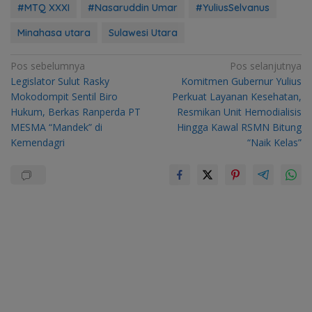
#MTQ XXXI
#Nasaruddin Umar
#YuliusSelvanus
Minahasa utara
Sulawesi Utara
Navigasi
Pos sebelumnya
Pos selanjutnya
Legislator Sulut Rasky
Komitmen Gubernur Yulius
pos
Mokodompit Sentil Biro
Perkuat Layanan Kesehatan,
Hukum, Berkas Ranperda PT
Resmikan Unit Hemodialisis
MESMA “Mandek” di
Hingga Kawal RSMN Bitung
Kemendagri
“Naik Kelas”