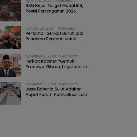
Agustus 6, 2026
0 Komentar
BSG Kejar Target Modal Inti,
Posisi Pertengahan 2026
Tercatat Rp1,6 Triliun
Oktober 24, 2024
0 Komentar
Pertama ! Serikat Buruh jadi
Pendemo Perdana untuk
Pemerintahan Prabowo-Gibran
November 9, 2024
0 Komentar
Terkait Kabinet “Gemuk”
Prabowo-Gibran, Legislator Ini
Tanggapan Sulut Lois
Schramm
November 9, 2024
0 Komentar
Jasa Raharja Sulut Adakan
Rapat Forum Komunikasi Lalu
Lintas (FKLL) di Kota Tomohon