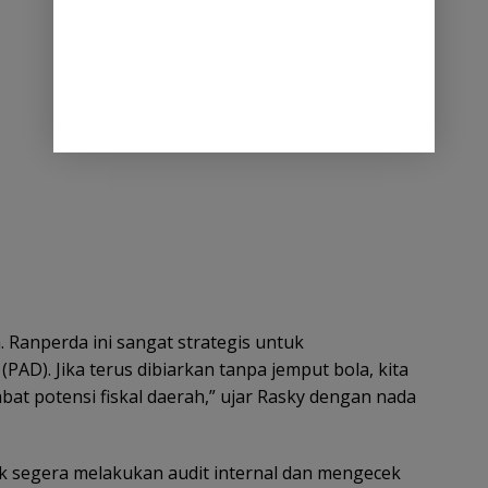
. Ranperda ini sangat strategis untuk
AD). Jika terus dibiarkan tanpa jemput bola, kita
 potensi fiskal daerah,” ujar Rasky dengan nada
 segera melakukan audit internal dan mengecek