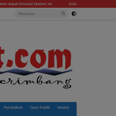
am Ini
Sulut Sambut “Sekolah Asri”: Hadiah Spesial P
Pendidikan
Opini Publik
Wisata