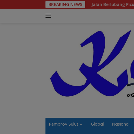
Langsung
Jalan Berlubang Picu Macet Parah Winangu
BREAKING NEWS
ke
konten
Pemprov Sulut
Global
Nasional