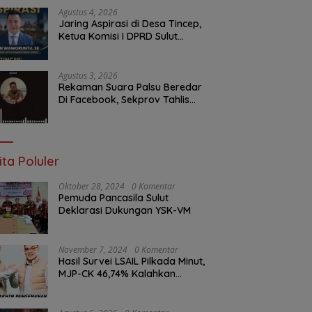
Depan Aspirasi Warga
Agustus 4, 2026
Jaring Aspirasi di Desa Tincep,
Ketua Komisi I DPRD Sulut
Braien Waworuntu Pastikan
Kawal Tuntas Hak Rakyat
Agustus 3, 2026
Rekaman Suara Palsu Beredar
Di Facebook, Sekprov Tahlis
Gallang Jadi Sasaran Hoax
ita Poluler
Oktober 28, 2024
0 Komentar
Pemuda Pancasila Sulut
Deklarasi Dukungan YSK-VM
November 7, 2024
0 Komentar
Hasil Survei LSAIL Pilkada Minut,
MJP-CK 46,74% Kalahkan
Petahana JG-KWL 27,62%