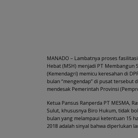
MANADO – Lambatnya proses fasilita
Hebat (MSH) menjadi PT Membangun Su
(Kemendagri) memicu keresahan di DP
bulan “mengendap” di pusat tersebut di
mendesak Pemerintah Provinsi (Pemprov
Ketua Pansus Ranperda PT MESMA, R
Sulut, khususnya Biro Hukum, tidak b
bulan yang melampaui ketentuan 15 ha
2018 adalah sinyal bahwa diperlukan la