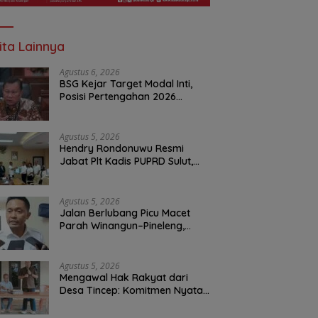
ita Lainnya
Agustus 6, 2026
BSG Kejar Target Modal Inti,
Posisi Pertengahan 2026
Tercatat Rp1,6 Triliun
Agustus 5, 2026
Hendry Rondonuwu Resmi
Jabat Plt Kadis PUPRD Sulut,
Sekprov Tahlis Gallang
Tekankan Optimalisasi
Layanan Publik
Agustus 5, 2026
Jalan Berlubang Picu Macet
Parah Winangun–Pineleng,
BPJN Sulut Pastikan
Penambalan Aspal Dimulai
Malam Ini
Agustus 5, 2026
Mengawal Hak Rakyat dari
Desa Tincep: Komitmen Nyata
Ketua Komisi I DPRD Sulut
Braien Waworuntu di Garis