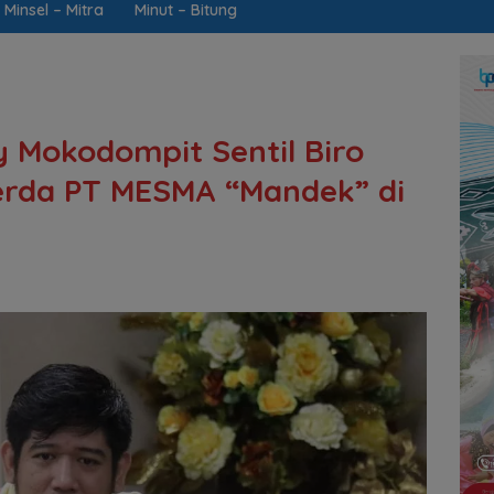
Minsel – Mitra
Minut – Bitung
y Mokodompit Sentil Biro
rda PT MESMA “Mandek” di