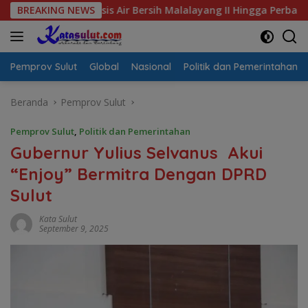
Langsung
l Krisis Air Bersih Malalayang II Hingga Perbaikan Infrastrukt
BREAKING NEWS
ke
konten
Pemprov Sulut
Global
Nasional
Politik dan Pemerintahan
Beranda
Pemprov Sulut
Pemprov Sulut
,
Politik dan Pemerintahan
Gubernur Yulius Selvanus Akui
“Enjoy” Bermitra Dengan DPRD
Sulut
Kata Sulut
September 9, 2025