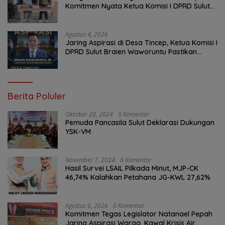
Komitmen Nyata Ketua Komisi I DPRD Sulut
Braien Waworuntu di Garis Depan Aspirasi
Warga
Agustus 4, 2026
Jaring Aspirasi di Desa Tincep, Ketua Komisi I
DPRD Sulut Braien Waworuntu Pastikan
Kawal Tuntas Hak Rakyat
Berita Poluler
Oktober 28, 2024
0 Komentar
Pemuda Pancasila Sulut Deklarasi Dukungan
YSK-VM
November 7, 2024
0 Komentar
Hasil Survei LSAIL Pilkada Minut, MJP-CK
46,74% Kalahkan Petahana JG-KWL 27,62%
Agustus 6, 2026
0 Komentar
Komitmen Tegas Legislator Natanael Pepah
Jaring Aspirasi Warga, Kawal Krisis Air