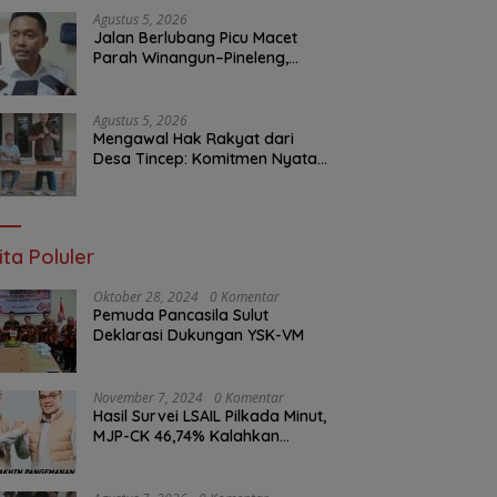
Layanan Publik
Agustus 5, 2026
Jalan Berlubang Picu Macet
Parah Winangun–Pineleng,
BPJN Sulut Pastikan
Penambalan Aspal Dimulai
Malam Ini
Agustus 5, 2026
Mengawal Hak Rakyat dari
Desa Tincep: Komitmen Nyata
Ketua Komisi I DPRD Sulut
Braien Waworuntu di Garis
Depan Aspirasi Warga
ita Poluler
Oktober 28, 2024
0 Komentar
Pemuda Pancasila Sulut
Deklarasi Dukungan YSK-VM
November 7, 2024
0 Komentar
Hasil Survei LSAIL Pilkada Minut,
MJP-CK 46,74% Kalahkan
Petahana JG-KWL 27,62%