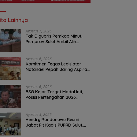
ita Lainnya
Agustus 7, 2026
Tak Digubris Pemkab Minut,
Pemprov Sulut Ambil Alih
Perbaikan Jalan Rusak Perum
Permata Klabat Paniki Baru
Agustus 6, 2026
Komitmen Tegas Legislator
Natanael Pepah Jaring Aspirasi
Warga, Kawal Krisis Air Bersih
Malalayang II Hingga Perbaikan
Infrastruktur
Agustus 6, 2026
BSG Kejar Target Modal Inti,
Posisi Pertengahan 2026
Tercatat Rp1,6 Triliun
Agustus 5, 2026
Hendry Rondonuwu Resmi
Jabat Plt Kadis PUPRD Sulut,
Sekprov Tahlis Gallang
Tekankan Optimalisasi