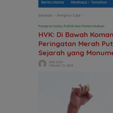
Berita Utama
Minahasa – Tomohon
Beranda
Pemprov Sulut
Pemprov Sulut
,
Politik dan Pemerintahan
HVK: Di Bawah Koman
Peringatan Merah Pu
Sejarah yang Monume
Kata Sulut
Februari 15, 2026