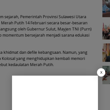
 sejarah, Pemerintah Provinsi Sulawesi Utara
a Merah Putih 14 Februari secara besar-besaran
s langsung oleh Gubernur Sulut, Mayjen TNI (Purn)
lap momentum bersejarah menjadi sarana edukasi
ra khidmat dan defile kebangsaan. Namun, yang
ma Kolosal yang menghidupkan kembali memori
but kedaulatan Merah Putih.
X