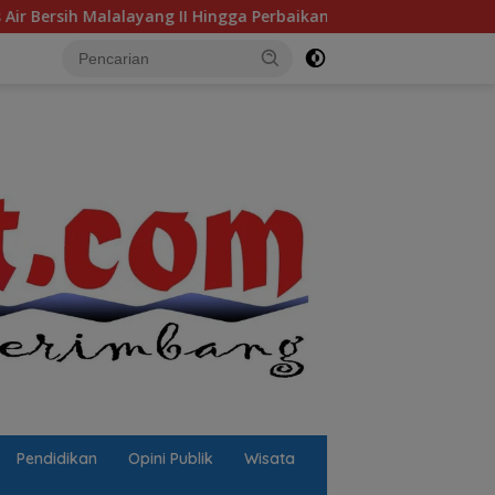
g II Hingga Perbaikan Infrastruktur
Jalan Berlubang Pi
Pendidikan
Opini Publik
Wisata