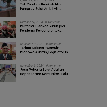
Agustus 7, 2026
0 Komentar
Tak Digubris Pemkab Minut,
Pemprov Sulut Ambil Alih
Perbaikan Jalan Rusak Perum
Permata Klabat Paniki Baru
Oktober 24, 2024
0 Komentar
Pertama ! Serikat Buruh jadi
Pendemo Perdana untuk
Pemerintahan Prabowo-Gibran
November 9, 2024
0 Komentar
Terkait Kabinet “Gemuk”
Prabowo-Gibran, Legislator Ini
Tanggapan Sulut Lois
Schramm
November 9, 2024
0 Komentar
Jasa Raharja Sulut Adakan
Rapat Forum Komunikasi Lalu
Lintas (FKLL) di Kota Tomohon