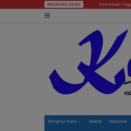
Langsung
BREAKING NEWS
Komitmen Tegas Legislator Natanael 
ke
konten
Pemprov Sulut
Global
Nasional