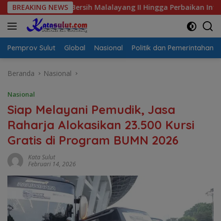
Langsung
ir Bersih Malalayang II Hingga Perbaikan Infrastruktur
BREAKING NEWS
ke
konten
Pemprov Sulut
Global
Nasional
Politik dan Pemerintahan
Beranda
Nasional
Nasional
Siap Melayani Pemudik, Jasa
Raharja Alokasikan 23.500 Kursi
Gratis di Program BUMN 2026
Kata Sulut
Februari 14, 2026