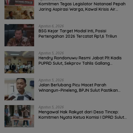
Komitmen Tegas Legislator Natanael Pepah
Jaring Aspirasi Warga, Kawal Krisis Air
Bersih Malalayang II Hingga Perbaikan
Infrastruktur
Agustus 6, 2026
BSG Kejar Target Modal Inti, Posisi
Pertengahan 2026 Tercatat Rp1,6 Triliun
Agustus 5, 2026
Hendry Rondonuwu Resmi Jabat Plt Kadis
PUPRD Sulut, Sekprov Tahlis Gallang
Tekankan Optimalisasi Layanan Publik
Agustus 5, 2026
Jalan Berlubang Picu Macet Parah
Winangun–Pineleng, BPJN Sulut Pastikan
Penambalan Aspal Dimulai Malam Ini
Agustus 5, 2026
Mengawal Hak Rakyat dari Desa Tincep:
Komitmen Nyata Ketua Komisi I DPRD Sulut
Braien Waworuntu di Garis Depan Aspirasi
Warga