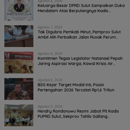
Agustus 8, 2026
Keluarga Besar DPRD Sulut Sampaikan Duka
Mendalam Atas Berpulangnya Kadis
Perkebunan Darwin Muksin
Agustus 7, 2026
Tak Digubris Pemkab Minut, Pemprov Sulut
Ambil Alih Perbaikan Jalan Rusak Perum
Permata Klabat Paniki Baru
Agustus 6, 2026
Komitmen Tegas Legislator Natanael Pepah
Jaring Aspirasi Warga, Kawal Krisis Air
Bersih Malalayang II Hingga Perbaikan
Infrastruktur
Agustus 6, 2026
BSG Kejar Target Modal Inti, Posisi
Pertengahan 2026 Tercatat Rp1,6 Triliun
Agustus 5, 2026
Hendry Rondonuwu Resmi Jabat Plt Kadis
PUPRD Sulut, Sekprov Tahlis Gallang
Tekankan Optimalisasi Layanan Publik