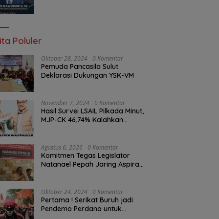
Braien Waworuntu Pastikan
Kawal Tuntas Hak Rakyat
ita Poluler
Oktober 28, 2024
0 Komentar
Pemuda Pancasila Sulut
Deklarasi Dukungan YSK-VM
November 7, 2024
0 Komentar
Hasil Survei LSAIL Pilkada Minut,
MJP-CK 46,74% Kalahkan
Petahana JG-KWL 27,62%
Agustus 6, 2026
0 Komentar
Komitmen Tegas Legislator
Natanael Pepah Jaring Aspirasi
Warga, Kawal Krisis Air Bersih
Malalayang II Hingga Perbaikan
Infrastruktur
Oktober 24, 2024
0 Komentar
Pertama ! Serikat Buruh jadi
Pendemo Perdana untuk
Pemerintahan Prabowo-Gibran