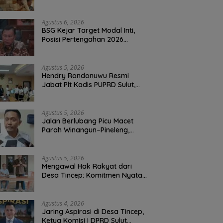
Warga, Kawal Krisis Air Bersih
Malalayang II Hingga Perbaikan
Infrastruktur
Agustus 6, 2026
BSG Kejar Target Modal Inti,
Posisi Pertengahan 2026
Tercatat Rp1,6 Triliun
Agustus 5, 2026
Hendry Rondonuwu Resmi
Jabat Plt Kadis PUPRD Sulut,
Sekprov Tahlis Gallang
Tekankan Optimalisasi
Layanan Publik
Agustus 5, 2026
Jalan Berlubang Picu Macet
Parah Winangun–Pineleng,
BPJN Sulut Pastikan
Penambalan Aspal Dimulai
Malam Ini
Agustus 5, 2026
Mengawal Hak Rakyat dari
Desa Tincep: Komitmen Nyata
Ketua Komisi I DPRD Sulut
Braien Waworuntu di Garis
Depan Aspirasi Warga
Agustus 4, 2026
Jaring Aspirasi di Desa Tincep,
Ketua Komisi I DPRD Sulut