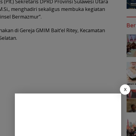
Plt.) Sekretaris DPRD Provinsi Sulawesi Utara
, M.Si., menghadiri sekaligus membuka kegiatan
insel Bermazmur”.
Ber
anakan di Gereja GMIM Bait’el Ritey, Kecamatan
elatan.
X