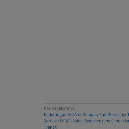
Navigasi
Pos sebelumnya
Kedatangan WNA di Bandara Sam Ratulangi 
pos
Sorotan DPRD Sulut, Disnakertrans Sebut Ha
Transit