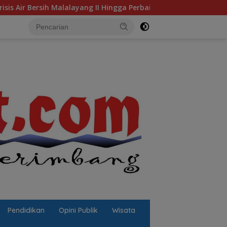
II Hingga Perbaikan Infrastruktur
Jalan Berlubang Pic
Pendidikan
Opini Publik
Wisata