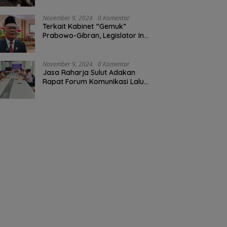
November 9, 2024
0 Komentar
Terkait Kabinet “Gemuk”
Prabowo-Gibran, Legislator Ini
Tanggapan Sulut Lois
Schramm
November 9, 2024
0 Komentar
Jasa Raharja Sulut Adakan
Rapat Forum Komunikasi Lalu
Lintas (FKLL) di Kota Tomohon