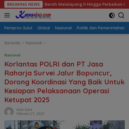
Langsung
 Air Bersih Malalayang II Hingga Perbaikan Infrastruktur
BREAKING NEWS
ke
konten
Pemprov Sulut
Global
Nasional
Politik dan Pemerintahan
Beranda
Nasional
Nasional
Korlantas POLRI dan PT Jasa
Raharja Survei Jalur Bopuncur,
Dorong Koordinasi Yang Baik Untuk
Kesiapan Pelaksanaan Operasi
Ketupat 2025
Kata Sulut
Februari 21, 2025