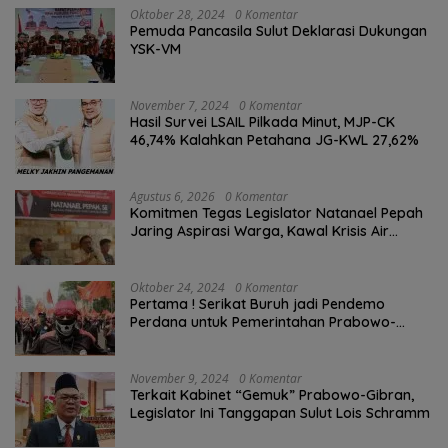
Oktober 28, 2024
0 Komentar
Pemuda Pancasila Sulut Deklarasi Dukungan
YSK-VM
November 7, 2024
0 Komentar
Hasil Survei LSAIL Pilkada Minut, MJP-CK
46,74% Kalahkan Petahana JG-KWL 27,62%
Agustus 6, 2026
0 Komentar
Komitmen Tegas Legislator Natanael Pepah
Jaring Aspirasi Warga, Kawal Krisis Air
Bersih Malalayang II Hingga Perbaikan
Infrastruktur
Oktober 24, 2024
0 Komentar
Pertama ! Serikat Buruh jadi Pendemo
Perdana untuk Pemerintahan Prabowo-
Gibran
November 9, 2024
0 Komentar
Terkait Kabinet “Gemuk” Prabowo-Gibran,
Legislator Ini Tanggapan Sulut Lois Schramm