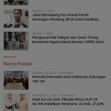
Tekankan Optimalisasi Layanan Publik
Agustus 5, 2026
Jalan Berlubang Picu Macet Parah
Winangun–Pineleng, BPJN Sulut Pastikan
Penambalan Aspal Dimulai Malam Ini
Agustus 5, 2026
Mengawal Hak Rakyat dari Desa Tincep:
Komitmen Nyata Ketua Komisi I DPRD Sulut
Braien Waworuntu di Garis Depan Aspirasi
Warga
Berita Poluler
Oktober 28, 2024
0 Komentar
Pemuda Pancasila Sulut Deklarasi Dukungan
YSK-VM
November 7, 2024
0 Komentar
Hasil Survei LSAIL Pilkada Minut, MJP-CK
46,74% Kalahkan Petahana JG-KWL 27,62%