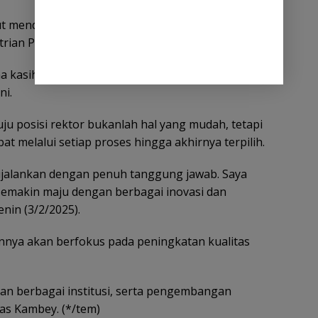
kut mendampingi Dr Joseph Kambey pada proses
rian Pendidikan Tinggi, Sains dan Teknologi.
 kasih dan bersyukur kepada Tuhan diberi
ni.
u posisi rektor bukanlah hal yang mudah, tetapi
at melalui setiap proses hingga akhirnya terpilih.
dijalankan dengan penuh tanggung jawab. Saya
makin maju dengan berbagai inovasi dan
nin (3/2/2025).
ya akan berfokus pada peningkatan kualitas
n berbagai institusi, serta pengembangan
as Kambey. (*/tem)