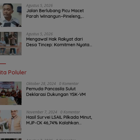
Layanan Publik
Agustus 5, 2026
Jalan Berlubang Picu Macet
Parah Winangun–Pineleng,
BPJN Sulut Pastikan
Penambalan Aspal Dimulai
Malam Ini
Agustus 5, 2026
Mengawal Hak Rakyat dari
Desa Tincep: Komitmen Nyata
Ketua Komisi I DPRD Sulut
Braien Waworuntu di Garis
Depan Aspirasi Warga
ita Poluler
Oktober 28, 2024
0 Komentar
Pemuda Pancasila Sulut
Deklarasi Dukungan YSK-VM
November 7, 2024
0 Komentar
Hasil Survei LSAIL Pilkada Minut,
MJP-CK 46,74% Kalahkan
Petahana JG-KWL 27,62%