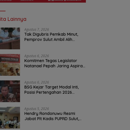
ita Lainnya
Agustus 7, 2026
Tak Digubris Pemkab Minut,
Pemprov Sulut Ambil Alih
Perbaikan Jalan Rusak Perum
Permata Klabat Paniki Baru
Agustus 6, 2026
Komitmen Tegas Legislator
Natanael Pepah Jaring Aspirasi
Warga, Kawal Krisis Air Bersih
Malalayang II Hingga Perbaikan
Infrastruktur
Agustus 6, 2026
BSG Kejar Target Modal Inti,
Posisi Pertengahan 2026
Tercatat Rp1,6 Triliun
Agustus 5, 2026
Hendry Rondonuwu Resmi
Jabat Plt Kadis PUPRD Sulut,
Sekprov Tahlis Gallang
Tekankan Optimalisasi