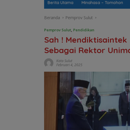
Berita Utama
Minahasa – Tomohon
Beranda
Pemprov Sulut
Pemprov Sulut
,
Pendidikan
Sah ! Mendiktisainte
Sebagai Rektor Unim
Kata Sulut
Februari 4, 2025