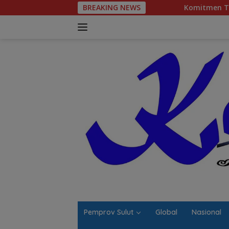
Langsung
BREAKING NEWS
Komitmen Tegas Legislator Natanael
ke
konten
Pemprov Sulut
Global
Nasional