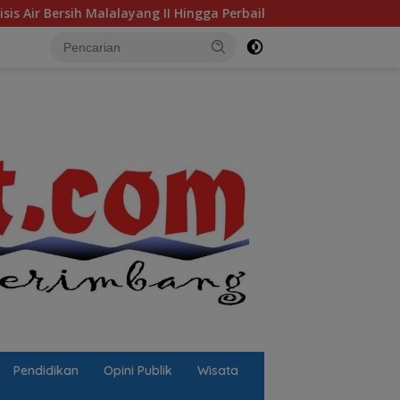
ng II Hingga Perbaikan Infrastruktur
Jalan Berlubang P
Pendidikan
Opini Publik
Wisata