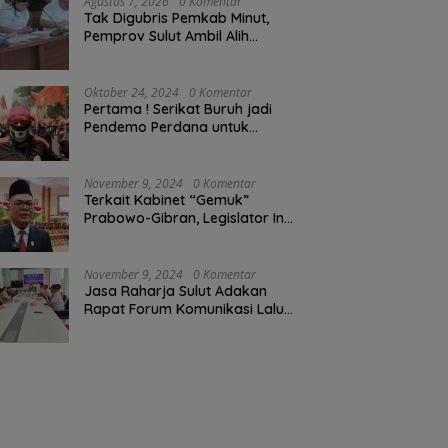
Agustus 7, 2026
0 Komentar
Tak Digubris Pemkab Minut,
Pemprov Sulut Ambil Alih
Perbaikan Jalan Rusak Perum
Permata Klabat Paniki Baru
Oktober 24, 2024
0 Komentar
Pertama ! Serikat Buruh jadi
Pendemo Perdana untuk
Pemerintahan Prabowo-Gibran
November 9, 2024
0 Komentar
Terkait Kabinet “Gemuk”
Prabowo-Gibran, Legislator Ini
Tanggapan Sulut Lois
Schramm
November 9, 2024
0 Komentar
Jasa Raharja Sulut Adakan
Rapat Forum Komunikasi Lalu
Lintas (FKLL) di Kota Tomohon