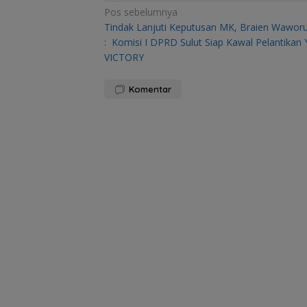
Navigasi
Pos sebelumnya
Tindak Lanjuti Keputusan MK, Braien Wawor
pos
: Komisi I DPRD Sulut Siap Kawal Pelantikan 
VICTORY
Komentar