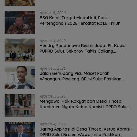
Bersih Malalayang II Hingga Perbaikan
Infrastruktur
Agustus 6, 2026
BSG Kejar Target Modal Inti, Posisi
Pertengahan 2026 Tercatat Rp1,6 Triliun
Agustus 5, 2026
Hendry Rondonuwu Resmi Jabat Plt Kadis
PUPRD Sulut, Sekprov Tahlis Gallang
Tekankan Optimalisasi Layanan Publik
Agustus 5, 2026
Jalan Berlubang Picu Macet Parah
Winangun–Pineleng, BPJN Sulut Pastikan
Penambalan Aspal Dimulai Malam Ini
Agustus 5, 2026
Mengawal Hak Rakyat dari Desa Tincep:
Komitmen Nyata Ketua Komisi I DPRD Sulut
Braien Waworuntu di Garis Depan Aspirasi
Warga
Agustus 4, 2026
Jaring Aspirasi di Desa Tincep, Ketua Komisi I
DPRD Sulut Braien Waworuntu Pastikan