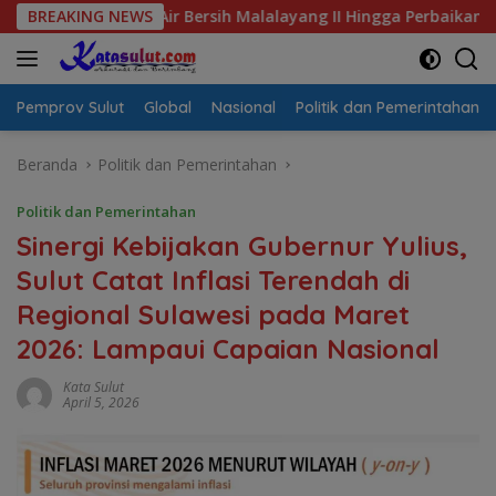
Langsung
sis Air Bersih Malalayang II Hingga Perbaikan Infrastruktur
BREAKING NEWS
ke
konten
Pemprov Sulut
Global
Nasional
Politik dan Pemerintahan
Beranda
Politik dan Pemerintahan
Politik dan Pemerintahan
Sinergi Kebijakan Gubernur Yulius,
Sulut Catat Inflasi Terendah di
Regional Sulawesi pada Maret
2026: Lampaui Capaian Nasional
Kata Sulut
April 5, 2026