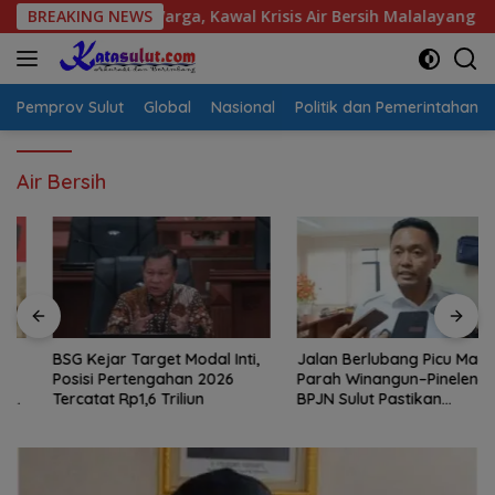
Langsung
Aspirasi Warga, Kawal Krisis Air Bersih Malalayang II Hingga P
BREAKING NEWS
ke
konten
Pemprov Sulut
Global
Nasional
Politik dan Pemerintahan
Air Bersih
BSG Kejar Target Modal Inti,
Jalan Berlubang Picu Macet
Posisi Pertengahan 2026
Parah Winangun–Pineleng,
Tercatat Rp1,6 Triliun
BPJN Sulut Pastikan
Penambalan Aspal Dimulai
Malam Ini