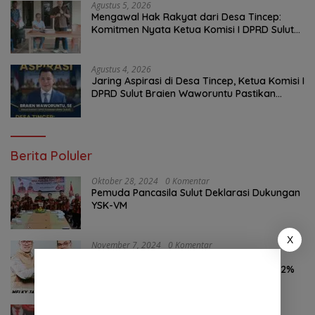
Agustus 5, 2026
Mengawal Hak Rakyat dari Desa Tincep:
Komitmen Nyata Ketua Komisi I DPRD Sulut
Braien Waworuntu di Garis Depan Aspirasi
Warga
Agustus 4, 2026
Jaring Aspirasi di Desa Tincep, Ketua Komisi I
DPRD Sulut Braien Waworuntu Pastikan
Kawal Tuntas Hak Rakyat
Berita Poluler
Oktober 28, 2024
0 Komentar
Pemuda Pancasila Sulut Deklarasi Dukungan
YSK-VM
X
November 7, 2024
0 Komentar
Hasil Survei LSAIL Pilkada Minut, MJP-CK
46,74% Kalahkan Petahana JG-KWL 27,62%
Agustus 6, 2026
0 Komentar