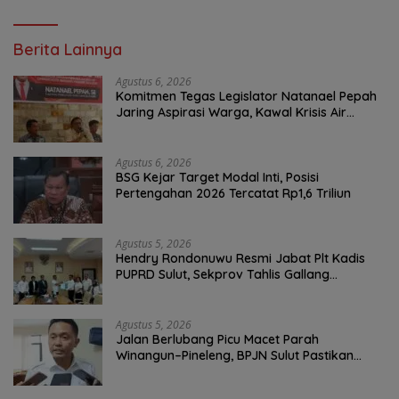
Berita Lainnya
Agustus 6, 2026
Komitmen Tegas Legislator Natanael Pepah
Jaring Aspirasi Warga, Kawal Krisis Air
Bersih Malalayang II Hingga Perbaikan
Infrastruktur
Agustus 6, 2026
BSG Kejar Target Modal Inti, Posisi
Pertengahan 2026 Tercatat Rp1,6 Triliun
Agustus 5, 2026
Hendry Rondonuwu Resmi Jabat Plt Kadis
PUPRD Sulut, Sekprov Tahlis Gallang
Tekankan Optimalisasi Layanan Publik
Agustus 5, 2026
Jalan Berlubang Picu Macet Parah
Winangun–Pineleng, BPJN Sulut Pastikan
Penambalan Aspal Dimulai Malam Ini