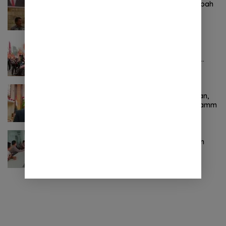
Komitmen Tegas Legislator Natanael Pepah
Jaring Aspirasi Warga, Kawal Krisis Air
Bersih Malalayang II Hingga Perbaikan
Infrastruktur
Oktober 24, 2024
0 Komentar
Pertama ! Serikat Buruh jadi Pendemo
Perdana untuk Pemerintahan Prabowo-
Gibran
November 9, 2024
0 Komentar
Terkait Kabinet “Gemuk” Prabowo-Gibran,
Legislator Ini Tanggapan Sulut Lois Schramm
November 9, 2024
0 Komentar
Jasa Raharja Sulut Adakan Rapat Forum
Komunikasi Lalu Lintas (FKLL) di Kota
Tomohon