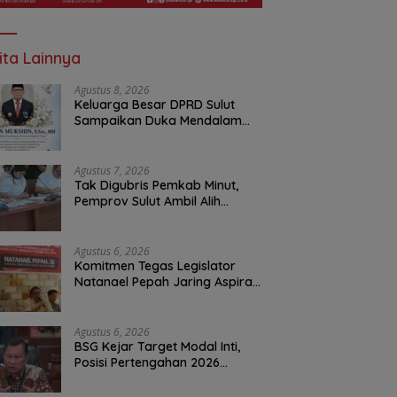
ita Lainnya
Agustus 8, 2026
Keluarga Besar DPRD Sulut
Sampaikan Duka Mendalam
Atas Berpulangnya Kadis
Perkebunan Darwin Muksin
Agustus 7, 2026
Tak Digubris Pemkab Minut,
Pemprov Sulut Ambil Alih
Perbaikan Jalan Rusak Perum
Permata Klabat Paniki Baru
Agustus 6, 2026
Komitmen Tegas Legislator
Natanael Pepah Jaring Aspirasi
Warga, Kawal Krisis Air Bersih
Malalayang II Hingga Perbaikan
Infrastruktur
Agustus 6, 2026
BSG Kejar Target Modal Inti,
Posisi Pertengahan 2026
Tercatat Rp1,6 Triliun