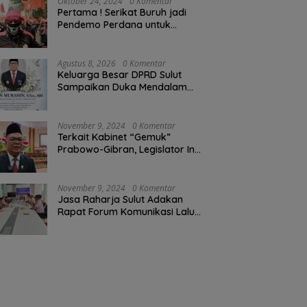
Oktober 24, 2024
0 Komentar
Pertama ! Serikat Buruh jadi
Pendemo Perdana untuk
Pemerintahan Prabowo-Gibran
Agustus 8, 2026
0 Komentar
Keluarga Besar DPRD Sulut
Sampaikan Duka Mendalam
Atas Berpulangnya Kadis
Perkebunan Darwin Muksin
November 9, 2024
0 Komentar
Terkait Kabinet “Gemuk”
Prabowo-Gibran, Legislator Ini
Tanggapan Sulut Lois
Schramm
November 9, 2024
0 Komentar
Jasa Raharja Sulut Adakan
Rapat Forum Komunikasi Lalu
Lintas (FKLL) di Kota Tomohon