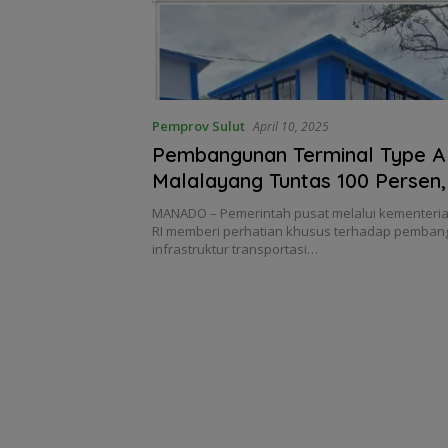
Pemprov Sulut
April 10, 2025
Pembangunan Terminal Type A
Malalayang Tuntas 100 Persen
Kelas II Sulut Bantah Ada Cam
MANADO – Pemerintah pusat melalui kementeri
Tangan Oknum Anggota Legisla
RI memberi perhatian khusus terhadap pemba
infrastruktur transportasi…