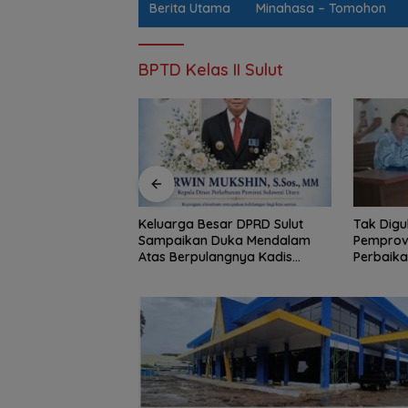
Berita Utama
Minahasa – Tomohon
BPTD Kelas II Sulut
sar DPRD Sulut
Tak Digubris Pemkab Minut,
Komitmen
Duka Mendalam
Pemprov Sulut Ambil Alih
Natanael
angnya Kadis
Perbaikan Jalan Rusak Perum
Warga, Ka
Darwin Muksin
Permata Klabat Paniki Baru
Malalaya
Infrastru