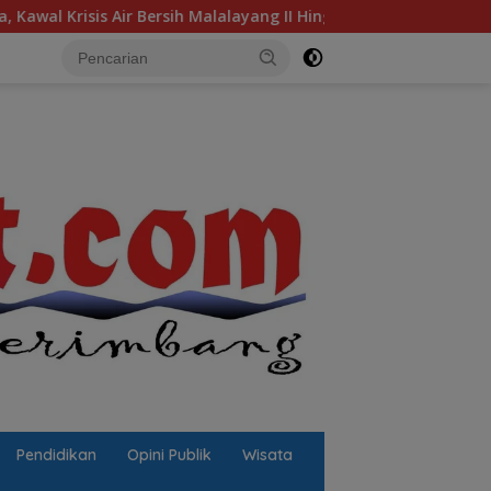
 Bersih Malalayang II Hingga Perbaikan Infrastruktur
J
Pendidikan
Opini Publik
Wisata