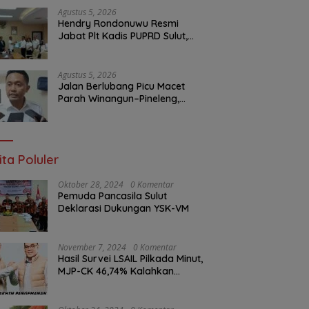
Agustus 5, 2026
Hendry Rondonuwu Resmi
Jabat Plt Kadis PUPRD Sulut,
Sekprov Tahlis Gallang
Tekankan Optimalisasi
Layanan Publik
Agustus 5, 2026
Jalan Berlubang Picu Macet
Parah Winangun–Pineleng,
BPJN Sulut Pastikan
Penambalan Aspal Dimulai
Malam Ini
ita Poluler
Oktober 28, 2024
0 Komentar
Pemuda Pancasila Sulut
Deklarasi Dukungan YSK-VM
November 7, 2024
0 Komentar
Hasil Survei LSAIL Pilkada Minut,
MJP-CK 46,74% Kalahkan
Petahana JG-KWL 27,62%