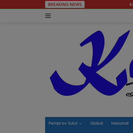
Langsung
BREAKING NEWS
Komitmen Tegas Leg
ke
konten
Pemprov Sulut
Global
Nasional