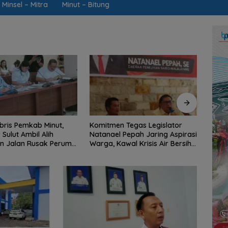
Minsel – Mitra
Minut – Bitung
 Tegas Legislator
BSG Kejar Target Modal Inti,
Jalan
 Pepah Jaring Aspirasi
Posisi Pertengahan 2026
Parah
wal Krisis Air Bersih
Tercatat Rp1,6 Triliun
BPJN 
ng II Hingga Perbaikan
Pena
ktur
Malam