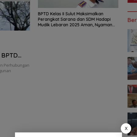
BPTD Kelas II Sulut Maksimalkan
Perangkat Sarana dan SDM Hadapi
Ber
Mudik Lebaran 2025 Aman, Nyaman
dan Tenang
, BPTD
pur
an Perhubungan
tif
ngunan
X