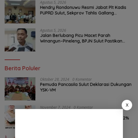
Agustus 5, 2026
Hendry Rondonuwu Resmi Jabat Plt Kadis
PUPRD Sulut, Sekprov Tahlis Gallang
Tekankan Optimalisasi Layanan Publik
Agustus 5, 2026
Jalan Berlubang Picu Macet Parah
Winangun–Pineleng, BPJN Sulut Pastikan
Penambalan Aspal Dimulai Malam Ini
Berita Poluler
Oktober 28, 2024
0 Komentar
Pemuda Pancasila Sulut Deklarasi Dukungan
YSK-VM
X
November 7, 2024
0 Komentar
Hasil Survei LSAIL Pilkada Minut, MJP-CK
46,74% Kalahkan Petahana JG-KWL 27,62%
Oktober 24, 2024
0 Komentar