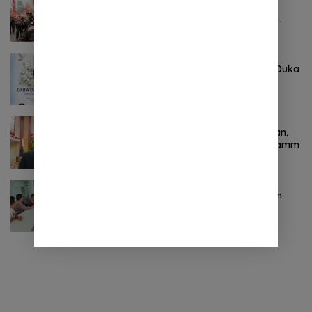
Pertama ! Serikat Buruh jadi Pendemo
Perdana untuk Pemerintahan Prabowo-
Gibran
Agustus 8, 2026
0 Komentar
Keluarga Besar DPRD Sulut Sampaikan Duka
Mendalam Atas Berpulangnya Kadis
Perkebunan Darwin Muksin
November 9, 2024
0 Komentar
Terkait Kabinet “Gemuk” Prabowo-Gibran,
Legislator Ini Tanggapan Sulut Lois Schramm
November 9, 2024
0 Komentar
Jasa Raharja Sulut Adakan Rapat Forum
Komunikasi Lalu Lintas (FKLL) di Kota
Tomohon