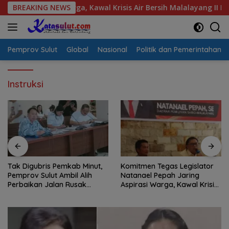
Langsung
pirasi Warga, Kawal Krisis Air Bersih Malalayang II Hingga Per
BREAKING NEWS
ke
konten
Pemprov Sulut
Global
Nasional
Politik dan Pemerintahan
Instruksi
Tak Digubris Pemkab Minut,
Komitmen Tegas Legislator
Pemprov Sulut Ambil Alih
Natanael Pepah Jaring
Perbaikan Jalan Rusak
Aspirasi Warga, Kawal Krisis
Perum Permata Klabat Paniki
Air Bersih Malalayang II
Baru
Hingga Perbaikan
Infrastruktur