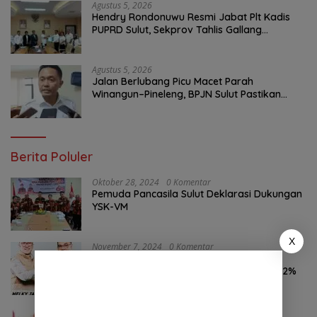
Agustus 5, 2026
Hendry Rondonuwu Resmi Jabat Plt Kadis
PUPRD Sulut, Sekprov Tahlis Gallang
Tekankan Optimalisasi Layanan Publik
Agustus 5, 2026
Jalan Berlubang Picu Macet Parah
Winangun–Pineleng, BPJN Sulut Pastikan
Penambalan Aspal Dimulai Malam Ini
Berita Poluler
Oktober 28, 2024
0 Komentar
Pemuda Pancasila Sulut Deklarasi Dukungan
YSK-VM
X
November 7, 2024
0 Komentar
Hasil Survei LSAIL Pilkada Minut, MJP-CK
46,74% Kalahkan Petahana JG-KWL 27,62%
Oktober 24, 2024
0 Komentar