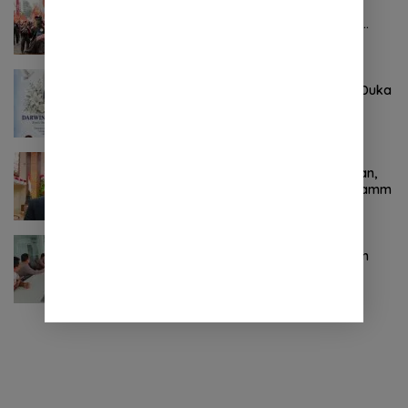
Pertama ! Serikat Buruh jadi Pendemo
Perdana untuk Pemerintahan Prabowo-
Gibran
Agustus 8, 2026
0 Komentar
Keluarga Besar DPRD Sulut Sampaikan Duka
Mendalam Atas Berpulangnya Kadis
Perkebunan Darwin Muksin
November 9, 2024
0 Komentar
Terkait Kabinet “Gemuk” Prabowo-Gibran,
Legislator Ini Tanggapan Sulut Lois Schramm
November 9, 2024
0 Komentar
Jasa Raharja Sulut Adakan Rapat Forum
Komunikasi Lalu Lintas (FKLL) di Kota
Tomohon