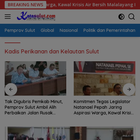
Langsung
spirasi Warga, Kawal Krisis Air Bersih Malalayang II Hingga Pe
BREAKING NEWS
ke
konten
Pemprov Sulut
Global
Nasional
Politik dan Pemerintahan
Kadis Perikanan dan Kelautan Sulut
Tak Digubris Pemkab Minut,
Komitmen Tegas Legislator
Pemprov Sulut Ambil Alih
Natanael Pepah Jaring
Perbaikan Jalan Rusak
Aspirasi Warga, Kawal Krisis
Perum Permata Klabat Paniki
Air Bersih Malalayang II
Baru
Hingga Perbaikan
Infrastruktur