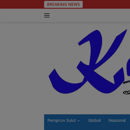
Langsung
BREAKING NEWS
Jalan Berlub
ke
konten
Pemprov Sulut
Global
Nasional