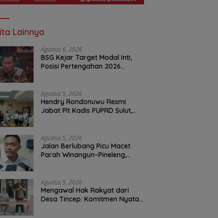
ita Lainnya
Agustus 6, 2026
BSG Kejar Target Modal Inti,
Posisi Pertengahan 2026
Tercatat Rp1,6 Triliun
Agustus 5, 2026
Hendry Rondonuwu Resmi
Jabat Plt Kadis PUPRD Sulut,
Sekprov Tahlis Gallang
Tekankan Optimalisasi
Layanan Publik
Agustus 5, 2026
Jalan Berlubang Picu Macet
Parah Winangun–Pineleng,
BPJN Sulut Pastikan
Penambalan Aspal Dimulai
Malam Ini
Agustus 5, 2026
Mengawal Hak Rakyat dari
Desa Tincep: Komitmen Nyata
Ketua Komisi I DPRD Sulut
Braien Waworuntu di Garis