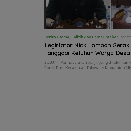
Berita Utama
,
Politik dan Pemerintahan
Septe
Legislator Nick Lomban Gera
Tanggapi Keluhan Warga Desa 
Baru, Hadirkan BWS di RDP
SULUT. – Permasalahan banjir yang dikeluhkan
Paniki Baru Kecamatan Talawaan Kabupaten M