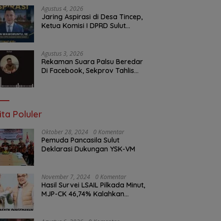
Depan Aspirasi Warga
Agustus 4, 2026
Jaring Aspirasi di Desa Tincep,
Ketua Komisi I DPRD Sulut
Braien Waworuntu Pastikan
Kawal Tuntas Hak Rakyat
Agustus 3, 2026
Rekaman Suara Palsu Beredar
Di Facebook, Sekprov Tahlis
Gallang Jadi Sasaran Hoax
ita Poluler
Oktober 28, 2024
0 Komentar
Pemuda Pancasila Sulut
Deklarasi Dukungan YSK-VM
November 7, 2024
0 Komentar
Hasil Survei LSAIL Pilkada Minut,
MJP-CK 46,74% Kalahkan
Petahana JG-KWL 27,62%