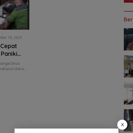
Ber
mber 10, 2025
k Cepat
Paniki
 warga Desa
inahasa Utara…
X