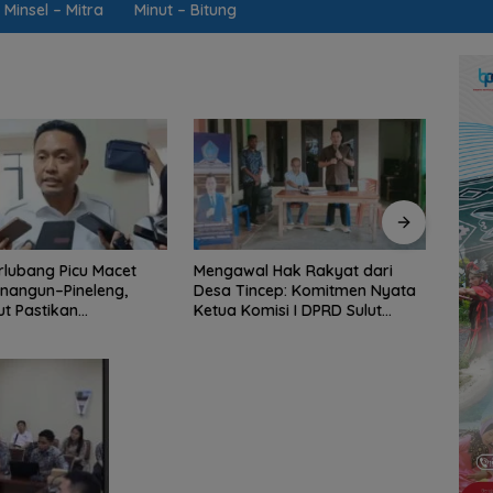
Minsel – Mitra
Minut – Bitung
l Hak Rakyat dari
Jaring Aspirasi di Desa Tincep,
Dinso
cep: Komitmen Nyata
Ketua Komisi I DPRD Sulut
RTLH,
misi I DPRD Sulut
Braien Waworuntu Pastikan
“Buat
aworuntu di Garis
Kawal Tuntas Hak Rakyat
Hanya
spirasi Warga