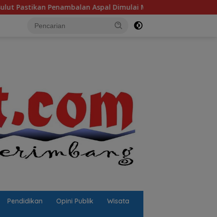
Penambalan Aspal Dimulai Malam Ini
Sulut Sambut “Sek
Pendidikan
Opini Publik
Wisata