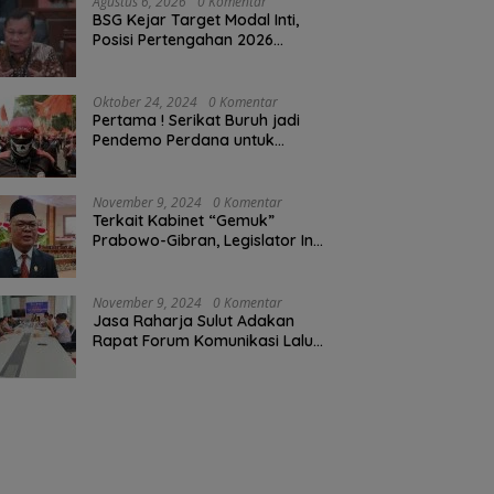
Agustus 6, 2026
0 Komentar
BSG Kejar Target Modal Inti,
Posisi Pertengahan 2026
Tercatat Rp1,6 Triliun
Oktober 24, 2024
0 Komentar
Pertama ! Serikat Buruh jadi
Pendemo Perdana untuk
Pemerintahan Prabowo-Gibran
November 9, 2024
0 Komentar
Terkait Kabinet “Gemuk”
Prabowo-Gibran, Legislator Ini
Tanggapan Sulut Lois
Schramm
November 9, 2024
0 Komentar
Jasa Raharja Sulut Adakan
Rapat Forum Komunikasi Lalu
Lintas (FKLL) di Kota Tomohon