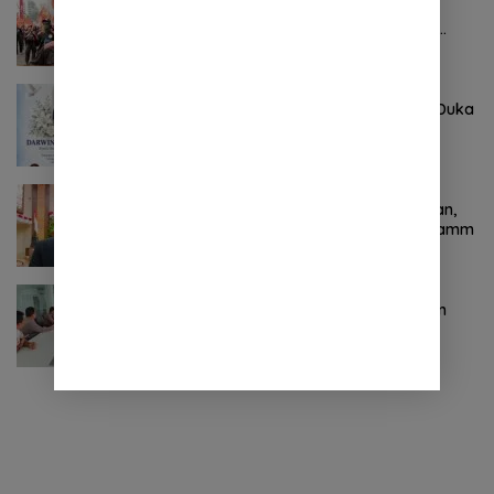
Pertama ! Serikat Buruh jadi Pendemo
Perdana untuk Pemerintahan Prabowo-
Gibran
Agustus 8, 2026
0 Komentar
Keluarga Besar DPRD Sulut Sampaikan Duka
Mendalam Atas Berpulangnya Kadis
Perkebunan Darwin Muksin
November 9, 2024
0 Komentar
Terkait Kabinet “Gemuk” Prabowo-Gibran,
Legislator Ini Tanggapan Sulut Lois Schramm
November 9, 2024
0 Komentar
Jasa Raharja Sulut Adakan Rapat Forum
Komunikasi Lalu Lintas (FKLL) di Kota
Tomohon