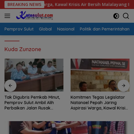
Langsung
spirasi Warga, Kawal Krisis Air Bersih Malalayang II Hingga Pe
BREAKING NEWS
ke
konten
Pemprov Sulut
Global
Nasional
Politik dan Pemerintahan
Kuda Zunzone
Tak Digubris Pemkab Minut,
Komitmen Tegas Legislator
Pemprov Sulut Ambil Alih
Natanael Pepah Jaring
Perbaikan Jalan Rusak
Aspirasi Warga, Kawal Krisis
Perum Permata Klabat Paniki
Air Bersih Malalayang II
Baru
Hingga Perbaikan
Infrastruktur