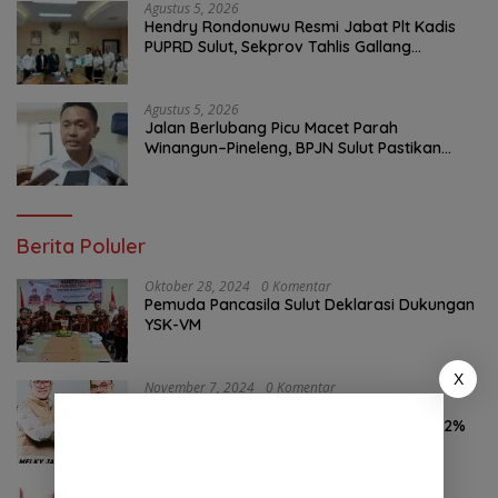
Agustus 5, 2026
Hendry Rondonuwu Resmi Jabat Plt Kadis
PUPRD Sulut, Sekprov Tahlis Gallang
Tekankan Optimalisasi Layanan Publik
Agustus 5, 2026
Jalan Berlubang Picu Macet Parah
Winangun–Pineleng, BPJN Sulut Pastikan
Penambalan Aspal Dimulai Malam Ini
Berita Poluler
Oktober 28, 2024
0 Komentar
Pemuda Pancasila Sulut Deklarasi Dukungan
YSK-VM
X
November 7, 2024
0 Komentar
Hasil Survei LSAIL Pilkada Minut, MJP-CK
46,74% Kalahkan Petahana JG-KWL 27,62%
Oktober 24, 2024
0 Komentar