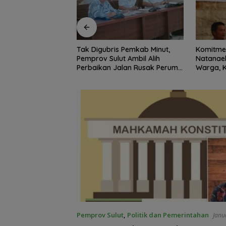
s Pemkab Minut,
Komitmen Tegas Legislator
BSG Kejar
t Ambil Alih
Natanael Pepah Jaring Aspirasi
Posisi P
alan Rusak Perum
Warga, Kawal Krisis Air Bersih
Tercatat 
bat Paniki Baru
Malalayang II Hingga Perbaikan
Infrastruktur
Pemprov Sulut
,
Politik dan Pemerintahan
Janu