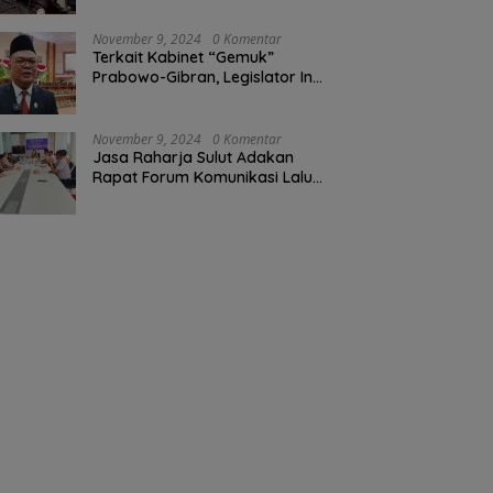
November 9, 2024
0 Komentar
Terkait Kabinet “Gemuk”
Prabowo-Gibran, Legislator Ini
Tanggapan Sulut Lois
Schramm
November 9, 2024
0 Komentar
Jasa Raharja Sulut Adakan
Rapat Forum Komunikasi Lalu
Lintas (FKLL) di Kota Tomohon