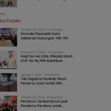
Ketua Komisi I DPRD Sulut
Braien Waworuntu di Garis
Depan Aspirasi Warga
ita Poluler
Oktober 28, 2024
0 Komentar
Pemuda Pancasila Sulut
Deklarasi Dukungan YSK-VM
November 7, 2024
0 Komentar
Hasil Survei LSAIL Pilkada Minut,
MJP-CK 46,74% Kalahkan
Petahana JG-KWL 27,62%
Agustus 7, 2026
0 Komentar
Tak Digubris Pemkab Minut,
Pemprov Sulut Ambil Alih
Perbaikan Jalan Rusak Perum
Permata Klabat Paniki Baru
Oktober 24, 2024
0 Komentar
Pertama ! Serikat Buruh jadi
Pendemo Perdana untuk
Pemerintahan Prabowo-Gibran