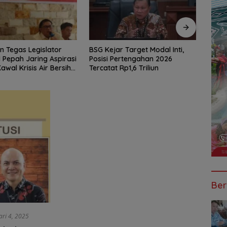
 Target Modal Inti,
Jalan Berlubang Picu Macet
Meng
ertengahan 2026
Parah Winangun–Pineleng,
Desa
Rp1,6 Triliun
BPJN Sulut Pastikan
Ketua
Penambalan Aspal Dimulai
Braie
Malam Ini
Depa
Ber
ari 4, 2025