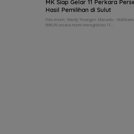
MK Siap Gelar 11 Perkara Perse
Hasil Pemilihan di Sulut
Foto Insert : Meidy Tinangon Manado – Mahkama
(MK) RI secara resmi meregistrasi 11…