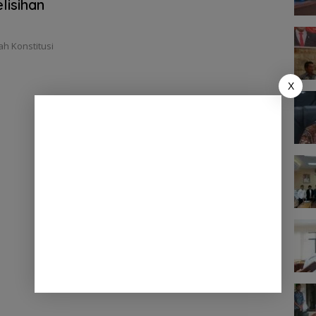
lisihan
h Konstitusi
X