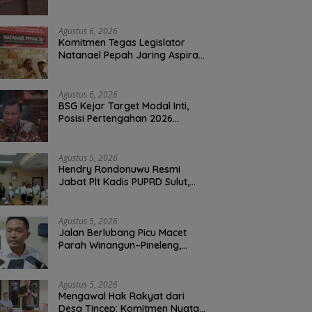
Perbaikan Jalan Rusak Perum
Permata Klabat Paniki Baru
Agustus 6, 2026
Komitmen Tegas Legislator
Natanael Pepah Jaring Aspirasi
Warga, Kawal Krisis Air Bersih
Malalayang II Hingga Perbaikan
Infrastruktur
Agustus 6, 2026
BSG Kejar Target Modal Inti,
Posisi Pertengahan 2026
Tercatat Rp1,6 Triliun
Agustus 5, 2026
Hendry Rondonuwu Resmi
Jabat Plt Kadis PUPRD Sulut,
Sekprov Tahlis Gallang
Tekankan Optimalisasi
Layanan Publik
Agustus 5, 2026
Jalan Berlubang Picu Macet
Parah Winangun–Pineleng,
BPJN Sulut Pastikan
Penambalan Aspal Dimulai
Malam Ini
Agustus 5, 2026
Mengawal Hak Rakyat dari
Desa Tincep: Komitmen Nyata