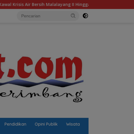
ersih Malalayang II Hingga Perbaikan Infrastruktur
Jal
Pendidikan
Opini Publik
Wisata