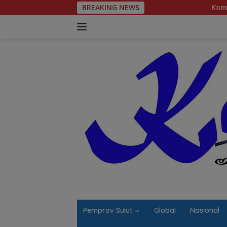
Langsung
BREAKING NEWS
Komitmen Tegas Legis
ke
konten
Pemprov Sulut
Global
Nasional