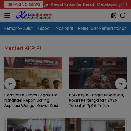
Langsung
irasi Warga, Kawal Krisis Air Bersih Malalayang II Hingga Perb
BREAKING NEWS
ke
konten
Pemprov Sulut
Global
Nasional
Politik dan Pemerintahan
Menteri KKP RI
Komitmen Tegas Legislator
BSG Kejar Target Modal Inti,
Natanael Pepah Jaring
Posisi Pertengahan 2026
Aspirasi Warga, Kawal Krisis
Tercatat Rp1,6 Triliun
Air Bersih Malalayang II
Hingga Perbaikan
Infrastruktur