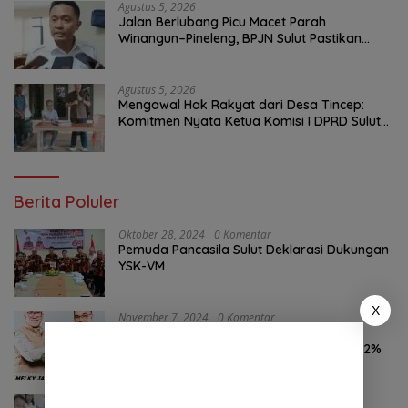
Agustus 5, 2026
Jalan Berlubang Picu Macet Parah
Winangun–Pineleng, BPJN Sulut Pastikan
Penambalan Aspal Dimulai Malam Ini
Agustus 5, 2026
Mengawal Hak Rakyat dari Desa Tincep:
Komitmen Nyata Ketua Komisi I DPRD Sulut
Braien Waworuntu di Garis Depan Aspirasi
Warga
Berita Poluler
Oktober 28, 2024
0 Komentar
Pemuda Pancasila Sulut Deklarasi Dukungan
YSK-VM
X
November 7, 2024
0 Komentar
Hasil Survei LSAIL Pilkada Minut, MJP-CK
46,74% Kalahkan Petahana JG-KWL 27,62%
Agustus 7, 2026
0 Komentar