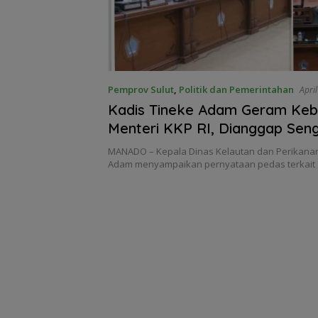
Pemprov Sulut
,
Politik dan Pemerintahan
Apri
Kadis Tineke Adam Geram Keb
Menteri KKP RI, Dianggap Sen
Masyarakat Nelayan
MANADO – Kepala Dinas Kelautan dan Perikanan
Adam menyampaikan pernyataan pedas terkait