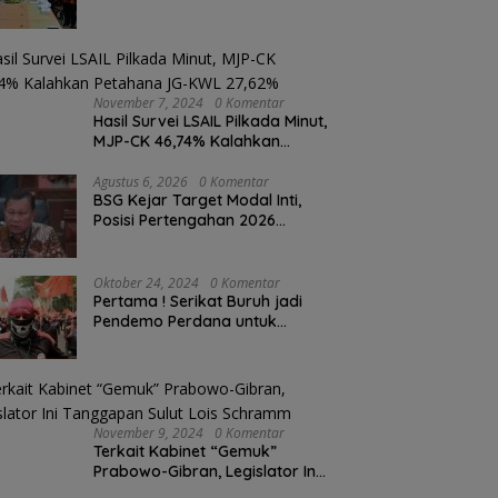
November 7, 2024
0 Komentar
Hasil Survei LSAIL Pilkada Minut,
MJP-CK 46,74% Kalahkan
Petahana JG-KWL 27,62%
Agustus 6, 2026
0 Komentar
BSG Kejar Target Modal Inti,
Posisi Pertengahan 2026
Tercatat Rp1,6 Triliun
Oktober 24, 2024
0 Komentar
Pertama ! Serikat Buruh jadi
Pendemo Perdana untuk
Pemerintahan Prabowo-Gibran
November 9, 2024
0 Komentar
Terkait Kabinet “Gemuk”
Prabowo-Gibran, Legislator Ini
Tanggapan Sulut Lois