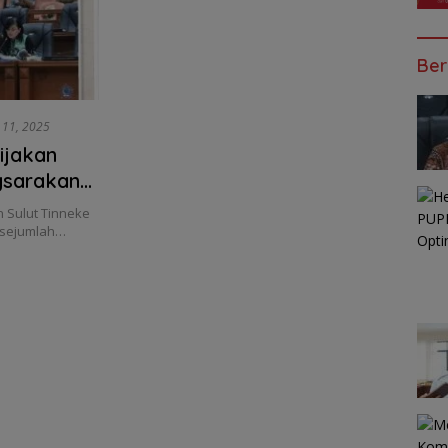
Ber
l 11, 2025
ijakan
gsarakan
 Sulut Tinneke
 sejumlah…