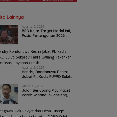
ita Lainnya
Agustus 6, 2026
BSG Kejar Target Modal Inti,
Posisi Pertengahan 2026
Tercatat Rp1,6 Triliun
Agustus 5, 2026
Hendry Rondonuwu Resmi
Jabat Plt Kadis PUPRD Sulut,
Sekprov Tahlis Gallang
Tekankan Optimalisasi
Agustus 5, 2026
Jalan Berlubang Picu Macet
Layanan Publik
Parah Winangun–Pineleng,
BPJN Sulut Pastikan
Penambalan Aspal Dimulai
Malam Ini