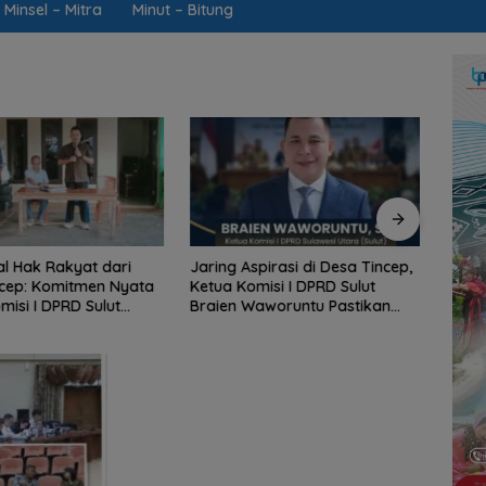
Minsel – Mitra
Minut – Bitung
l Hak Rakyat dari
Jaring Aspirasi di Desa Tincep,
Dinso
cep: Komitmen Nyata
Ketua Komisi I DPRD Sulut
RTLH,
misi I DPRD Sulut
Braien Waworuntu Pastikan
“Buat
aworuntu di Garis
Kawal Tuntas Hak Rakyat
Hanya
spirasi Warga