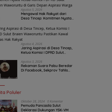
Agustus 5, 2026
Mengawal Hak Rakyat dari
Desa Tincep: Komitmen Nyata
Ketua Komisi I DPRD Sulut
Braien Waworuntu di Garis
Depan Aspirasi Warga
Agustus 4, 2026
Jaring Aspirasi di Desa Tincep,
Ketua Komisi I DPRD Sulut
Braien Waworuntu Pastikan
Kawal Tuntas Hak Rakyat
Agustus 3, 2026
Rekaman Suara Palsu Beredar
Di Facebook, Sekprov Tahlis
Gallang Jadi Sasaran Hoax
ita Poluler
Oktober 28, 2024
0 Komentar
Pemuda Pancasila Sulut
Deklarasi Dukungan YSK-VM