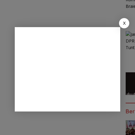
X
Ber