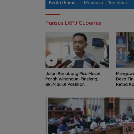
Berita Utama
Minahasa – Tomohon
Pansus LKPJ Gubernur
rget Modal Inti,
Jalan Berlubang Picu Macet
Mengawa
engahan 2026
Parah Winangun–Pineleng,
Desa Tin
6 Triliun
BPJN Sulut Pastikan
Ketua Ko
Penambalan Aspal Dimulai
Braien W
Malam Ini
Depan A