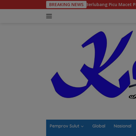
Langsung
Jalan Berlubang Picu Macet Parah Winangun–P
BREAKING NEWS
ke
konten
Pemprov Sulut
Global
Nasional