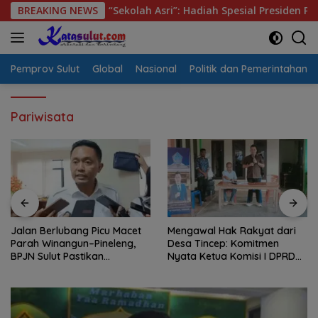
Langsung
lut Sambut “Sekolah Asri”: Hadiah Spesial Presiden Prabowo U
BREAKING NEWS
ke
konten
Pemprov Sulut
Global
Nasional
Politik dan Pemerintahan
Pariwisata
Mengawal Hak Rakyat dari
Jaring Aspirasi di Desa
Desa Tincep: Komitmen
Tincep, Ketua Komisi I DPRD
Nyata Ketua Komisi I DPRD
Sulut Braien Waworuntu
Sulut Braien Waworuntu di
Pastikan Kawal Tuntas Hak
Garis Depan Aspirasi Warga
Rakyat