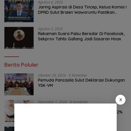
Agustus 4, 2026
Jaring Aspirasi di Desa Tincep, Ketua Komisi I
DPRD Sulut Braien Waworuntu Pastikan
Kawal Tuntas Hak Rakyat
Agustus 3, 2026
Rekaman Suara Palsu Beredar Di Facebook,
Sekprov Tahlis Gallang Jadi Sasaran Hoax
Berita Poluler
Oktober 28, 2024
0 Komentar
Pemuda Pancasila Sulut Deklarasi Dukungan
YSK-VM
X
November 7, 2024
0 Komentar
Hasil Survei LSAIL Pilkada Minut, MJP-CK
46,74% Kalahkan Petahana JG-KWL 27,62%
Agustus 6, 2026
0 Komentar