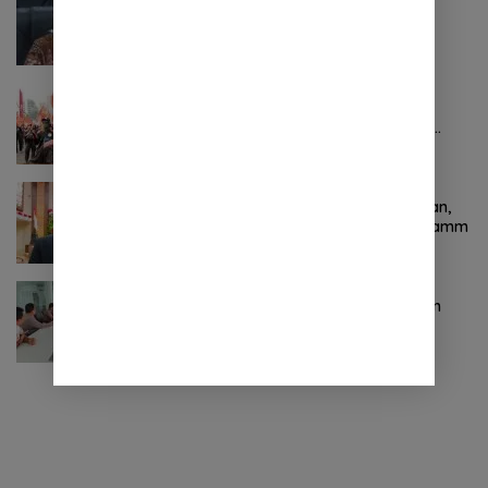
BSG Kejar Target Modal Inti, Posisi
Pertengahan 2026 Tercatat Rp1,6 Triliun
Oktober 24, 2024
0 Komentar
Pertama ! Serikat Buruh jadi Pendemo
Perdana untuk Pemerintahan Prabowo-
Gibran
November 9, 2024
0 Komentar
Terkait Kabinet “Gemuk” Prabowo-Gibran,
Legislator Ini Tanggapan Sulut Lois Schramm
November 9, 2024
0 Komentar
Jasa Raharja Sulut Adakan Rapat Forum
Komunikasi Lalu Lintas (FKLL) di Kota
Tomohon