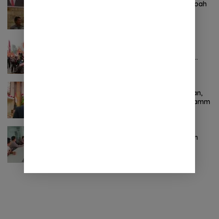
Komitmen Tegas Legislator Natanael Pepah
Jaring Aspirasi Warga, Kawal Krisis Air
Bersih Malalayang II Hingga Perbaikan
Infrastruktur
Oktober 24, 2024
0 Komentar
Pertama ! Serikat Buruh jadi Pendemo
Perdana untuk Pemerintahan Prabowo-
Gibran
November 9, 2024
0 Komentar
Terkait Kabinet “Gemuk” Prabowo-Gibran,
Legislator Ini Tanggapan Sulut Lois Schramm
November 9, 2024
0 Komentar
Jasa Raharja Sulut Adakan Rapat Forum
Komunikasi Lalu Lintas (FKLL) di Kota
Tomohon