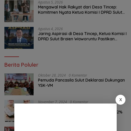
Agustus 5, 2026
Mengawal Hak Rakyat dari Desa Tincep:
Komitmen Nyata Ketua Komisi I DPRD Sulut
Braien Waworuntu di Garis Depan Aspirasi
Warga
Agustus 4, 2026
Jaring Aspirasi di Desa Tincep, Ketua Komisi I
DPRD Sulut Braien Waworuntu Pastikan
Kawal Tuntas Hak Rakyat
Berita Poluler
Oktober 28, 2024
0 Komentar
Pemuda Pancasila Sulut Deklarasi Dukungan
YSK-VM
X
November 7, 2024
0 Komentar
Hasil Survei LSAIL Pilkada Minut, MJP-CK
46,74% Kalahkan Petahana JG-KWL 27,62%
Agustus 6, 2026
0 Komentar