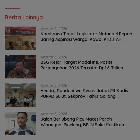
Berita Lainnya
Agustus 6, 2026
Komitmen Tegas Legislator Natanael Pepah
Jaring Aspirasi Warga, Kawal Krisis Air
Bersih Malalayang II Hingga Perbaikan
Infrastruktur
Agustus 6, 2026
BSG Kejar Target Modal Inti, Posisi
Pertengahan 2026 Tercatat Rp1,6 Triliun
Agustus 5, 2026
Hendry Rondonuwu Resmi Jabat Plt Kadis
PUPRD Sulut, Sekprov Tahlis Gallang
Tekankan Optimalisasi Layanan Publik
Agustus 5, 2026
Jalan Berlubang Picu Macet Parah
Winangun–Pineleng, BPJN Sulut Pastikan
Penambalan Aspal Dimulai Malam Ini