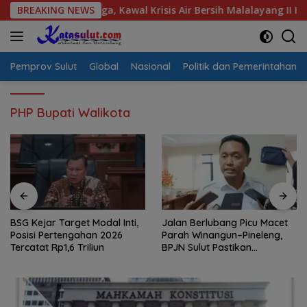
Langsung
irasi Warga, Kawal Krisis Air Bersih Malalayang II Hingga Perb
BREAKING NEWS
ke
konten
Pemprov Sulut
Global
Nasional
Politik dan Pemerintahan
PHP Bupati Walikota
BSG Kejar Target Modal Inti,
Jalan Berlubang Picu Macet
Posisi Pertengahan 2026
Parah Winangun–Pineleng,
Tercatat Rp1,6 Triliun
BPJN Sulut Pastikan
Penambalan Aspal Dimulai
Malam Ini