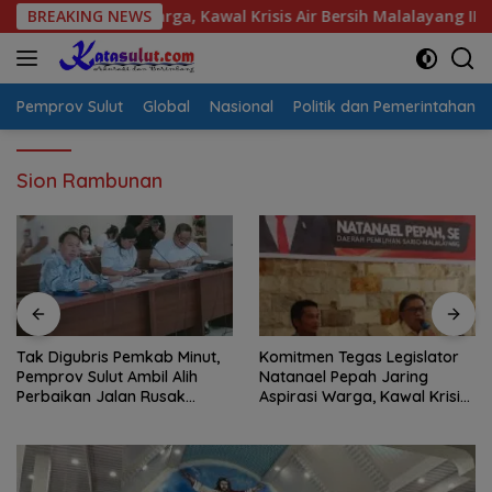
Langsung
spirasi Warga, Kawal Krisis Air Bersih Malalayang II Hingga Per
BREAKING NEWS
ke
konten
Pemprov Sulut
Global
Nasional
Politik dan Pemerintahan
Sion Rambunan
Tak Digubris Pemkab Minut,
Komitmen Tegas Legislator
Pemprov Sulut Ambil Alih
Natanael Pepah Jaring
Perbaikan Jalan Rusak
Aspirasi Warga, Kawal Krisis
Perum Permata Klabat Paniki
Air Bersih Malalayang II
Baru
Hingga Perbaikan
Infrastruktur