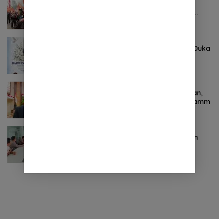
Pertama ! Serikat Buruh jadi Pendemo
Perdana untuk Pemerintahan Prabowo-
Gibran
Agustus 8, 2026
0 Komentar
Keluarga Besar DPRD Sulut Sampaikan Duka
Mendalam Atas Berpulangnya Kadis
Perkebunan Darwin Muksin
November 9, 2024
0 Komentar
Terkait Kabinet “Gemuk” Prabowo-Gibran,
Legislator Ini Tanggapan Sulut Lois Schramm
November 9, 2024
0 Komentar
Jasa Raharja Sulut Adakan Rapat Forum
Komunikasi Lalu Lintas (FKLL) di Kota
Tomohon