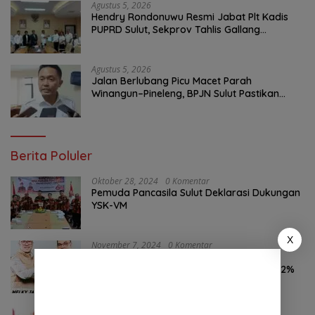
Agustus 5, 2026
Hendry Rondonuwu Resmi Jabat Plt Kadis
PUPRD Sulut, Sekprov Tahlis Gallang
Tekankan Optimalisasi Layanan Publik
Agustus 5, 2026
Jalan Berlubang Picu Macet Parah
Winangun–Pineleng, BPJN Sulut Pastikan
Penambalan Aspal Dimulai Malam Ini
Berita Poluler
Oktober 28, 2024
0 Komentar
Pemuda Pancasila Sulut Deklarasi Dukungan
YSK-VM
X
November 7, 2024
0 Komentar
Hasil Survei LSAIL Pilkada Minut, MJP-CK
46,74% Kalahkan Petahana JG-KWL 27,62%
Oktober 24, 2024
0 Komentar