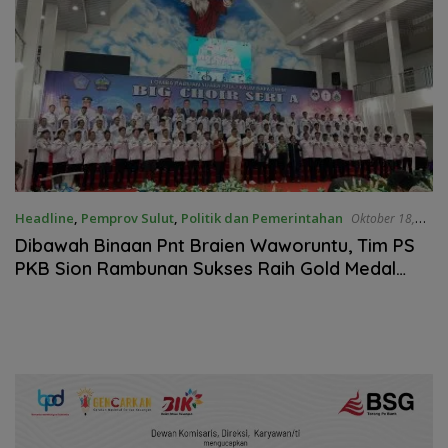
Headline
,
Pemprov Sulut
,
Politik dan Pemerintahan
Oktober 18,
2025
Dibawah Binaan Pnt Braien Waworuntu, Tim PS
PKB Sion Rambunan Sukses Raih Gold Medal
Seri A Big Choir HUT PKB GMIM 2025