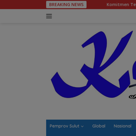
Langsung
BREAKING NEWS
Komitmen Tegas Legislator 
ke
konten
Pemprov Sulut
Global
Nasional