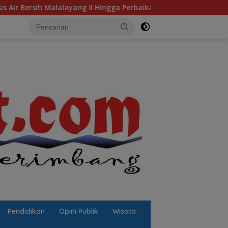
Malalayang II Hingga Perbaikan Infrastruktur
Jalan Ber
Pendidikan
Opini Publik
Wisata