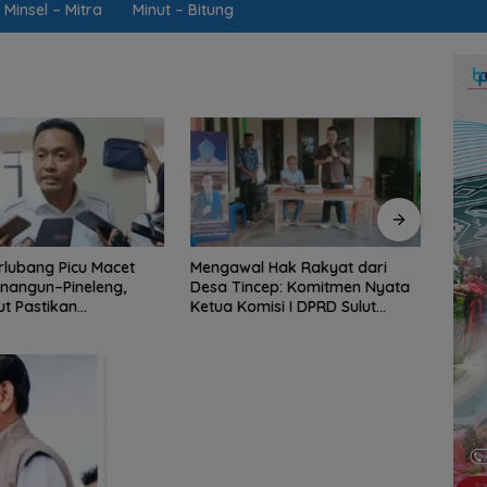
Minsel – Mitra
Minut – Bitung
rlubang Picu Macet
Mengawal Hak Rakyat dari
Jarin
nangun–Pineleng,
Desa Tincep: Komitmen Nyata
Ketua
ut Pastikan
Ketua Komisi I DPRD Sulut
Brai
an Aspal Dimulai
Braien Waworuntu di Garis
Kawa
i
Depan Aspirasi Warga