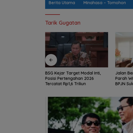
Berita Utama
Minahasa – Tomohon
Tarik Gugatan
gas Legislator
BSG Kejar Target Modal Inti,
Jalan Be
pah Jaring Aspirasi
Posisi Pertengahan 2026
Parah Wi
 Krisis Air Bersih
Tercatat Rp1,6 Triliun
BPJN Sul
II Hingga Perbaikan
Penambal
r
Malam In