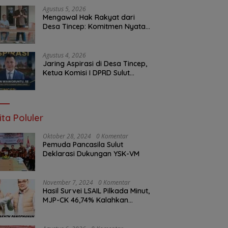
Malam Ini
Agustus 5, 2026
Mengawal Hak Rakyat dari
Desa Tincep: Komitmen Nyata
Ketua Komisi I DPRD Sulut
Braien Waworuntu di Garis
Depan Aspirasi Warga
Agustus 4, 2026
Jaring Aspirasi di Desa Tincep,
Ketua Komisi I DPRD Sulut
Braien Waworuntu Pastikan
Kawal Tuntas Hak Rakyat
ita Poluler
Oktober 28, 2024
0 Komentar
Pemuda Pancasila Sulut
Deklarasi Dukungan YSK-VM
November 7, 2024
0 Komentar
Hasil Survei LSAIL Pilkada Minut,
MJP-CK 46,74% Kalahkan
Petahana JG-KWL 27,62%