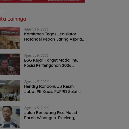
ita Lainnya
Agustus 6, 2026
Komitmen Tegas Legislator
Natanael Pepah Jaring Aspirasi
Warga, Kawal Krisis Air Bersih
Malalayang II Hingga Perbaikan
Infrastruktur
Agustus 6, 2026
BSG Kejar Target Modal Inti,
Posisi Pertengahan 2026
Tercatat Rp1,6 Triliun
Agustus 5, 2026
Hendry Rondonuwu Resmi
Jabat Plt Kadis PUPRD Sulut,
Sekprov Tahlis Gallang
Tekankan Optimalisasi
Layanan Publik
Agustus 5, 2026
Jalan Berlubang Picu Macet
Parah Winangun–Pineleng,
BPJN Sulut Pastikan
Penambalan Aspal Dimulai