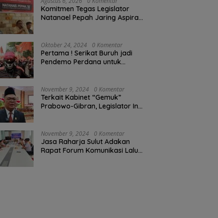
Agustus 6, 2026
0 Komentar
Komitmen Tegas Legislator
Natanael Pepah Jaring Aspirasi
Warga, Kawal Krisis Air Bersih
Malalayang II Hingga Perbaikan
Infrastruktur
Oktober 24, 2024
0 Komentar
Pertama ! Serikat Buruh jadi
Pendemo Perdana untuk
Pemerintahan Prabowo-Gibran
November 9, 2024
0 Komentar
Terkait Kabinet “Gemuk”
Prabowo-Gibran, Legislator Ini
Tanggapan Sulut Lois
Schramm
November 9, 2024
0 Komentar
Jasa Raharja Sulut Adakan
Rapat Forum Komunikasi Lalu
Lintas (FKLL) di Kota Tomohon