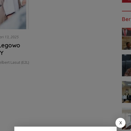
Ber
ari 13, 2025
 Legowo
RY
lbert Lasut (E2L)
X