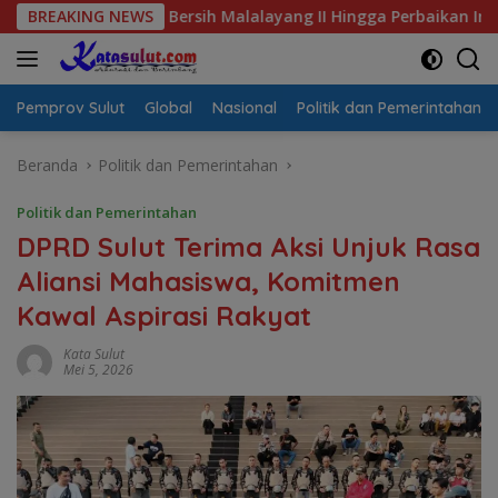
Langsung
s Air Bersih Malalayang II Hingga Perbaikan Infrastruktur
BREAKING NEWS
ke
konten
Pemprov Sulut
Global
Nasional
Politik dan Pemerintahan
Beranda
Politik dan Pemerintahan
Politik dan Pemerintahan
DPRD Sulut Terima Aksi Unjuk Rasa
Aliansi Mahasiswa, Komitmen
Kawal Aspirasi Rakyat
Kata Sulut
Mei 5, 2026