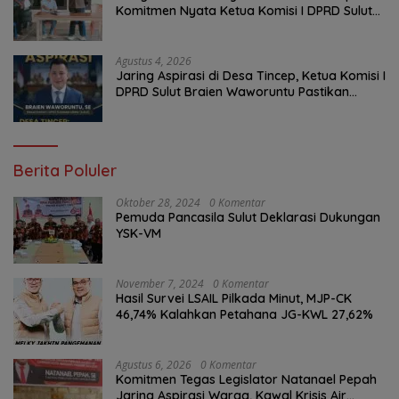
Komitmen Nyata Ketua Komisi I DPRD Sulut
Braien Waworuntu di Garis Depan Aspirasi
Warga
Agustus 4, 2026
Jaring Aspirasi di Desa Tincep, Ketua Komisi I
DPRD Sulut Braien Waworuntu Pastikan
Kawal Tuntas Hak Rakyat
Berita Poluler
Oktober 28, 2024
0 Komentar
Pemuda Pancasila Sulut Deklarasi Dukungan
YSK-VM
November 7, 2024
0 Komentar
Hasil Survei LSAIL Pilkada Minut, MJP-CK
46,74% Kalahkan Petahana JG-KWL 27,62%
Agustus 6, 2026
0 Komentar
Komitmen Tegas Legislator Natanael Pepah
Jaring Aspirasi Warga, Kawal Krisis Air