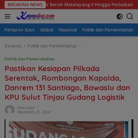
Langsung
s Air Bersih Malalayang II Hingga Perbaikan Infrastruktur
BREAKING NEWS
ke
konten
Pemprov Sulut
Global
Nasional
Politik dan Pemerintahan
Beranda
Politik dan Pemerintahan
Politik dan Pemerintahan
Pastikan Kesiapan Pilkada
Serentak, Rombongan Kapolda,
Danrem 131 Santiago, Bawaslu dan
KPU Sulut Tinjau Gudang Logistik
Kata Sulut
November 26, 2024