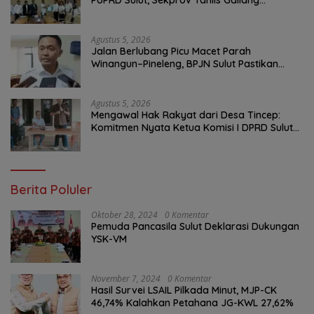
Tekankan Optimalisasi Layanan Publik
Agustus 5, 2026
Jalan Berlubang Picu Macet Parah
Winangun–Pineleng, BPJN Sulut Pastikan
Penambalan Aspal Dimulai Malam Ini
Agustus 5, 2026
Mengawal Hak Rakyat dari Desa Tincep:
Komitmen Nyata Ketua Komisi I DPRD Sulut
Braien Waworuntu di Garis Depan Aspirasi
Warga
Berita Poluler
Oktober 28, 2024
0 Komentar
Pemuda Pancasila Sulut Deklarasi Dukungan
YSK-VM
November 7, 2024
0 Komentar
Hasil Survei LSAIL Pilkada Minut, MJP-CK
46,74% Kalahkan Petahana JG-KWL 27,62%