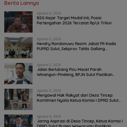
Berita Lainnya
Agustus 6, 2026
BSG Kejar Target Modal Inti, Posisi
Pertengahan 2026 Tercatat Rp1,6 Triliun
Agustus 5, 2026
Hendry Rondonuwu Resmi Jabat Plt Kadis
PUPRD Sulut, Sekprov Tahlis Gallang
Tekankan Optimalisasi Layanan Publik
Agustus 5, 2026
Jalan Berlubang Picu Macet Parah
Winangun–Pineleng, BPJN Sulut Pastikan
Penambalan Aspal Dimulai Malam Ini
Agustus 5, 2026
Mengawal Hak Rakyat dari Desa Tincep:
Komitmen Nyata Ketua Komisi I DPRD Sulut
Braien Waworuntu di Garis Depan Aspirasi
Warga
Agustus 4, 2026
Jaring Aspirasi di Desa Tincep, Ketua Komisi I
DPRD Sulut Braien Waworuntu Pastikan