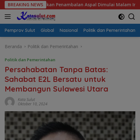
Langsung
t Pastikan Penambalan Aspal Dimulai Malam Ini
BREAKING NEWS
Sulut S
ke
konten
Pemprov Sulut
Global
Nasional
Politik dan Pemerintahan
Beranda
Politik dan Pemerintahan
Politik dan Pemerintahan
Persahabatan Tanpa Batas:
Sahabat E2L Bersatu untuk
Membangun Sulawesi Utara
Kata Sulut
Oktober 10, 2024