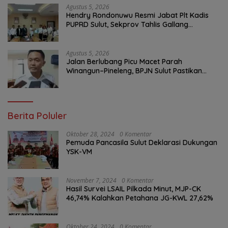
Agustus 5, 2026
Hendry Rondonuwu Resmi Jabat Plt Kadis
PUPRD Sulut, Sekprov Tahlis Gallang
Tekankan Optimalisasi Layanan Publik
Agustus 5, 2026
Jalan Berlubang Picu Macet Parah
Winangun–Pineleng, BPJN Sulut Pastikan
Penambalan Aspal Dimulai Malam Ini
Berita Poluler
Oktober 28, 2024
0 Komentar
Pemuda Pancasila Sulut Deklarasi Dukungan
YSK-VM
November 7, 2024
0 Komentar
Hasil Survei LSAIL Pilkada Minut, MJP-CK
46,74% Kalahkan Petahana JG-KWL 27,62%
Oktober 24, 2024
0 Komentar