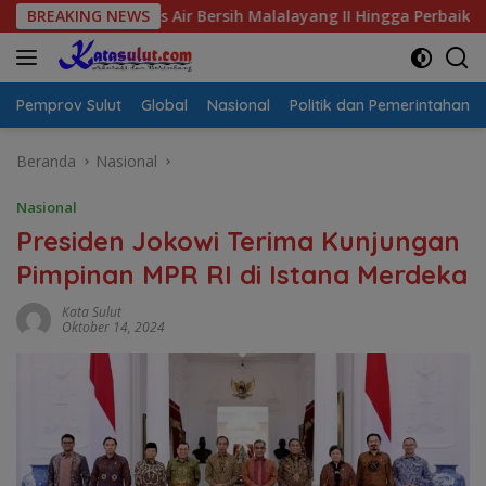
Langsung
Krisis Air Bersih Malalayang II Hingga Perbaikan Infrastruktur
BREAKING NEWS
ke
konten
Pemprov Sulut
Global
Nasional
Politik dan Pemerintahan
Beranda
Nasional
Nasional
Presiden Jokowi Terima Kunjungan
Pimpinan MPR RI di Istana Merdeka
Kata Sulut
Oktober 14, 2024