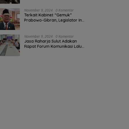
November 9, 2024
0 Komentar
Terkait Kabinet “Gemuk”
Prabowo-Gibran, Legislator Ini
Tanggapan Sulut Lois
Schramm
November 9, 2024
0 Komentar
Jasa Raharja Sulut Adakan
Rapat Forum Komunikasi Lalu
Lintas (FKLL) di Kota Tomohon