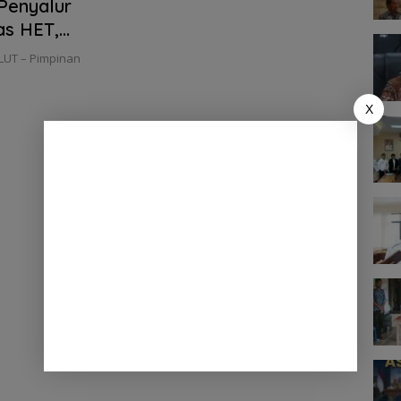
 Penyalur
as HET,
ULUT – Pimpinan
X