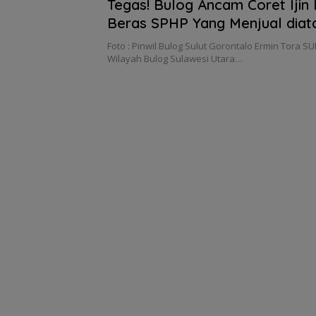
Tegas! Bulog Ancam Coret Ijin
Beras SPHP Yang Menjual diat
Ermin Tora : Kami Akan Awasi
Foto : Pinwil Bulog Sulut Gorontalo Ermin Tora S
Wilayah Bulog Sulawesi Utara…