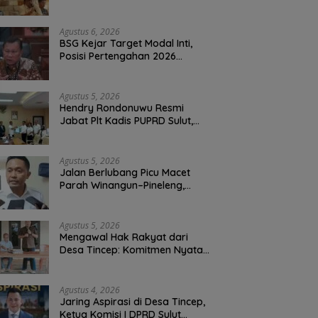
Warga, Kawal Krisis Air Bersih
Malalayang II Hingga Perbaikan
Infrastruktur
Agustus 6, 2026
BSG Kejar Target Modal Inti,
Posisi Pertengahan 2026
Tercatat Rp1,6 Triliun
Agustus 5, 2026
Hendry Rondonuwu Resmi
Jabat Plt Kadis PUPRD Sulut,
Sekprov Tahlis Gallang
Tekankan Optimalisasi
Layanan Publik
Agustus 5, 2026
Jalan Berlubang Picu Macet
Parah Winangun–Pineleng,
BPJN Sulut Pastikan
Penambalan Aspal Dimulai
Malam Ini
Agustus 5, 2026
Mengawal Hak Rakyat dari
Desa Tincep: Komitmen Nyata
Ketua Komisi I DPRD Sulut
Braien Waworuntu di Garis
Depan Aspirasi Warga
Agustus 4, 2026
Jaring Aspirasi di Desa Tincep,
Ketua Komisi I DPRD Sulut