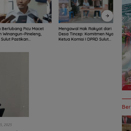
rlubang Picu Macet
Mengawal Hak Rakyat dari
Jarin
nangun–Pineleng,
Desa Tincep: Komitmen Nyata
Ketua
ut Pastikan
Ketua Komisi I DPRD Sulut
Brai
an Aspal Dimulai
Braien Waworuntu di Garis
Kawa
i
Depan Aspirasi Warga
Ber
15, 2025