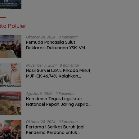
Braien Waworuntu Pastikan
Kawal Tuntas Hak Rakyat
ita Poluler
Oktober 28, 2024
0 Komentar
Pemuda Pancasila Sulut
Deklarasi Dukungan YSK-VM
November 7, 2024
0 Komentar
Hasil Survei LSAIL Pilkada Minut,
MJP-CK 46,74% Kalahkan
Petahana JG-KWL 27,62%
Agustus 6, 2026
0 Komentar
Komitmen Tegas Legislator
Natanael Pepah Jaring Aspirasi
Warga, Kawal Krisis Air Bersih
Malalayang II Hingga Perbaikan
Infrastruktur
Oktober 24, 2024
0 Komentar
Pertama ! Serikat Buruh jadi
Pendemo Perdana untuk
Pemerintahan Prabowo-Gibran