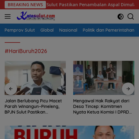
Langsung
eleng, BPJN Sulut Pastikan Penambalan Aspal Dimulai Malam In
BREAKING NEWS
ke
konten
Pemprov Sulut
Global
Nasional
Politik dan Pemerintahan
#HariBuruh2026
Jalan Berlubang Picu Macet
Mengawal Hak Rakyat dari
Parah Winangun–Pineleng,
Desa Tincep: Komitmen
BPJN Sulut Pastikan
Nyata Ketua Komisi I DPRD
Penambalan Aspal Dimulai
Sulut Braien Waworuntu di
Malam Ini
Garis Depan Aspirasi Warga