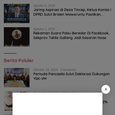
Warga
Agustus 4, 2026
Jaring Aspirasi di Desa Tincep, Ketua Komisi I
DPRD Sulut Braien Waworuntu Pastikan
Kawal Tuntas Hak Rakyat
Agustus 3, 2026
Rekaman Suara Palsu Beredar Di Facebook,
Sekprov Tahlis Gallang Jadi Sasaran Hoax
Berita Poluler
Oktober 28, 2024
0 Komentar
Pemuda Pancasila Sulut Deklarasi Dukungan
YSK-VM
X
November 7, 2024
0 Komentar
Hasil Survei LSAIL Pilkada Minut, MJP-CK
46,74% Kalahkan Petahana JG-KWL 27,62%