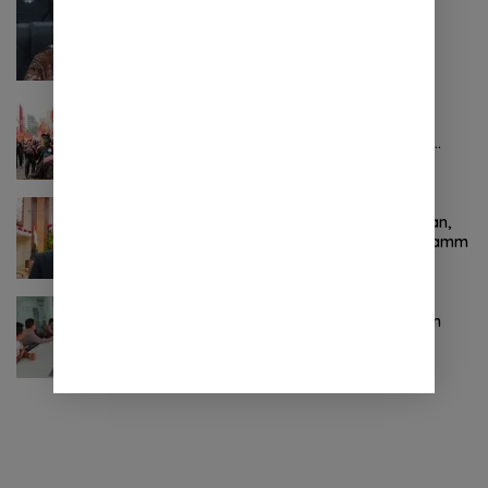
Agustus 6, 2026
0 Komentar
BSG Kejar Target Modal Inti, Posisi
Pertengahan 2026 Tercatat Rp1,6 Triliun
Oktober 24, 2024
0 Komentar
Pertama ! Serikat Buruh jadi Pendemo
Perdana untuk Pemerintahan Prabowo-
Gibran
November 9, 2024
0 Komentar
Terkait Kabinet “Gemuk” Prabowo-Gibran,
Legislator Ini Tanggapan Sulut Lois Schramm
November 9, 2024
0 Komentar
Jasa Raharja Sulut Adakan Rapat Forum
Komunikasi Lalu Lintas (FKLL) di Kota
Tomohon