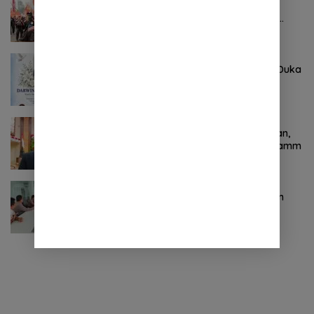
Pertama ! Serikat Buruh jadi Pendemo
Perdana untuk Pemerintahan Prabowo-
Gibran
Agustus 8, 2026
0 Komentar
Keluarga Besar DPRD Sulut Sampaikan Duka
Mendalam Atas Berpulangnya Kadis
Perkebunan Darwin Muksin
November 9, 2024
0 Komentar
Terkait Kabinet “Gemuk” Prabowo-Gibran,
Legislator Ini Tanggapan Sulut Lois Schramm
November 9, 2024
0 Komentar
Jasa Raharja Sulut Adakan Rapat Forum
Komunikasi Lalu Lintas (FKLL) di Kota
Tomohon