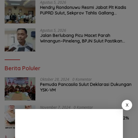
Agustus 5, 2026
Hendry Rondonuwu Resmi Jabat Plt Kadis
PUPRD Sulut, Sekprov Tahlis Gallang
Tekankan Optimalisasi Layanan Publik
Agustus 5, 2026
Jalan Berlubang Picu Macet Parah
Winangun–Pineleng, BPJN Sulut Pastikan
Penambalan Aspal Dimulai Malam Ini
Berita Poluler
Oktober 28, 2024
0 Komentar
Pemuda Pancasila Sulut Deklarasi Dukungan
YSK-VM
X
November 7, 2024
0 Komentar
Hasil Survei LSAIL Pilkada Minut, MJP-CK
46,74% Kalahkan Petahana JG-KWL 27,62%
Oktober 24, 2024
0 Komentar