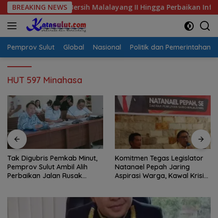
Langsung
Krisis Air Bersih Malalayang II Hingga Perbaikan Infrastruktur
BREAKING NEWS
ke
konten
Pemprov Sulut
Global
Nasional
Politik dan Pemerintahan
HUT 597 Minahasa
Tak Digubris Pemkab Minut,
Komitmen Tegas Legislator
Pemprov Sulut Ambil Alih
Natanael Pepah Jaring
Perbaikan Jalan Rusak
Aspirasi Warga, Kawal Krisis
Perum Permata Klabat Paniki
Air Bersih Malalayang II
Baru
Hingga Perbaikan
Infrastruktur