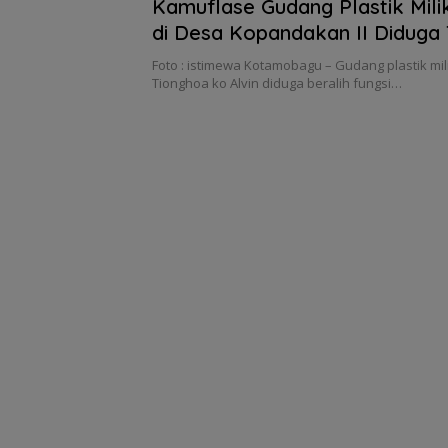
Kamuflase Gudang Plastik Mili
di Desa Kopandakan II Diduga
Sianida, Polres Kotamobagu D
Foto : istimewa Kotamobagu – Gudang plastik mil
Tindak Tegas
Tionghoa ko Alvin diduga beralih fungsi…