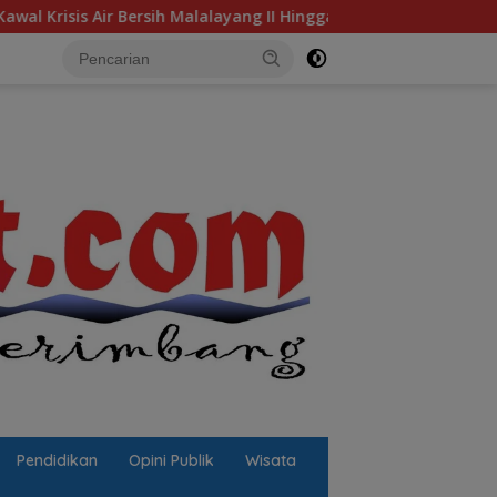
rsih Malalayang II Hingga Perbaikan Infrastruktur
Jala
Pendidikan
Opini Publik
Wisata