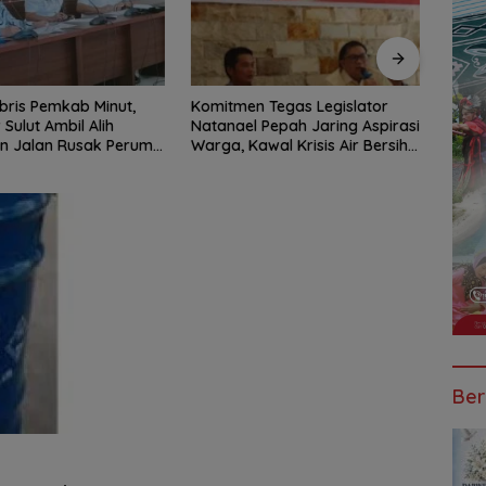
 Tegas Legislator
BSG Kejar Target Modal Inti,
Jalan
 Pepah Jaring Aspirasi
Posisi Pertengahan 2026
Parah
wal Krisis Air Bersih
Tercatat Rp1,6 Triliun
BPJN 
ng II Hingga Perbaikan
Pena
ktur
Malam
Ber