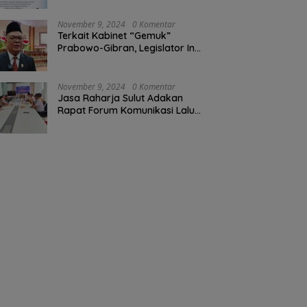
Perkebunan Darwin Muksin
November 9, 2024
0 Komentar
Terkait Kabinet “Gemuk”
Prabowo-Gibran, Legislator Ini
Tanggapan Sulut Lois
Schramm
November 9, 2024
0 Komentar
Jasa Raharja Sulut Adakan
Rapat Forum Komunikasi Lalu
Lintas (FKLL) di Kota Tomohon