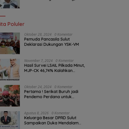
BPJN Sulut Pastikan
Penambalan Aspal Dimulai
Malam Ini
ita Poluler
Oktober 28, 2024
0 Komentar
Pemuda Pancasila Sulut
Deklarasi Dukungan YSK-VM
November 7, 2024
0 Komentar
Hasil Survei LSAIL Pilkada Minut,
MJP-CK 46,74% Kalahkan
Petahana JG-KWL 27,62%
Oktober 24, 2024
0 Komentar
Pertama ! Serikat Buruh jadi
Pendemo Perdana untuk
Pemerintahan Prabowo-Gibran
Agustus 8, 2026
0 Komentar
Keluarga Besar DPRD Sulut
Sampaikan Duka Mendalam
Atas Berpulangnya Kadis