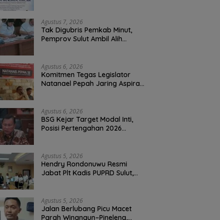
Atas Berpulangnya Kadis
Perkebunan Darwin Muksin
Agustus 7, 2026
Tak Digubris Pemkab Minut,
Pemprov Sulut Ambil Alih
Perbaikan Jalan Rusak Perum
Permata Klabat Paniki Baru
Agustus 6, 2026
Komitmen Tegas Legislator
Natanael Pepah Jaring Aspirasi
Warga, Kawal Krisis Air Bersih
Malalayang II Hingga Perbaikan
Infrastruktur
Agustus 6, 2026
BSG Kejar Target Modal Inti,
Posisi Pertengahan 2026
Tercatat Rp1,6 Triliun
Agustus 5, 2026
Hendry Rondonuwu Resmi
Jabat Plt Kadis PUPRD Sulut,
Sekprov Tahlis Gallang
Tekankan Optimalisasi
Layanan Publik
Agustus 5, 2026
Jalan Berlubang Picu Macet
Parah Winangun–Pineleng,