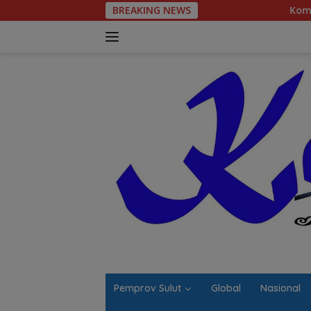
Langsung
BREAKING NEWS
Komitmen Tegas Legisl
ke
konten
Pemprov Sulut
Global
Nasional