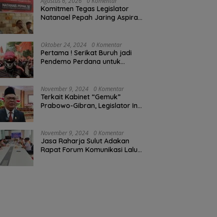
Agustus 6, 2026
0 Komentar
Komitmen Tegas Legislator
Natanael Pepah Jaring Aspirasi
Warga, Kawal Krisis Air Bersih
Malalayang II Hingga Perbaikan
Infrastruktur
Oktober 24, 2024
0 Komentar
Pertama ! Serikat Buruh jadi
Pendemo Perdana untuk
Pemerintahan Prabowo-Gibran
November 9, 2024
0 Komentar
Terkait Kabinet “Gemuk”
Prabowo-Gibran, Legislator Ini
Tanggapan Sulut Lois
Schramm
November 9, 2024
0 Komentar
Jasa Raharja Sulut Adakan
Rapat Forum Komunikasi Lalu
Lintas (FKLL) di Kota Tomohon