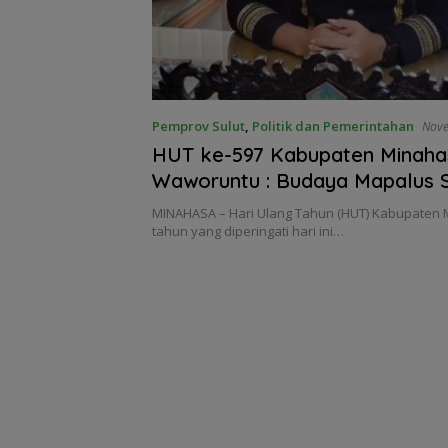
Pemprov Sulut
,
Politik dan Pemerintahan
Nove
HUT ke-597 Kabupaten Minahas
Waworuntu : Budaya Mapalus 
Perekat Persatuan di Tanah To
MINAHASA – Hari Ulang Tahun (HUT) Kabupaten 
Lumimuut
tahun yang diperingati hari ini…