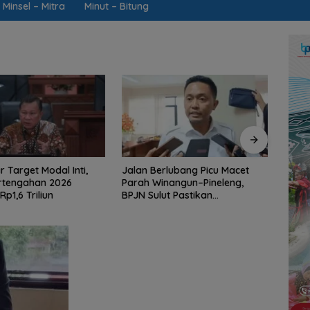
Minsel – Mitra
Minut – Bitung
rlubang Picu Macet
Mengawal Hak Rakyat dari
Jarin
nangun–Pineleng,
Desa Tincep: Komitmen Nyata
Ketua
ut Pastikan
Ketua Komisi I DPRD Sulut
Brai
an Aspal Dimulai
Braien Waworuntu di Garis
Kawa
i
Depan Aspirasi Warga