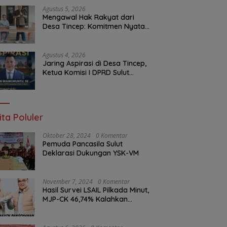
Malam Ini
Agustus 5, 2026
Mengawal Hak Rakyat dari
Desa Tincep: Komitmen Nyata
Ketua Komisi I DPRD Sulut
Braien Waworuntu di Garis
Depan Aspirasi Warga
Agustus 4, 2026
Jaring Aspirasi di Desa Tincep,
Ketua Komisi I DPRD Sulut
Braien Waworuntu Pastikan
Kawal Tuntas Hak Rakyat
ita Poluler
Oktober 28, 2024
0 Komentar
Pemuda Pancasila Sulut
Deklarasi Dukungan YSK-VM
November 7, 2024
0 Komentar
Hasil Survei LSAIL Pilkada Minut,
MJP-CK 46,74% Kalahkan
Petahana JG-KWL 27,62%