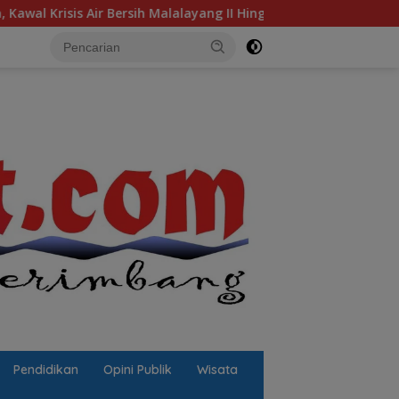
 Bersih Malalayang II Hingga Perbaikan Infrastruktur
J
Pendidikan
Opini Publik
Wisata