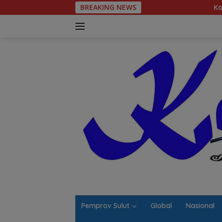
Langsung
BREAKING NEWS
Komitmen Tegas Leg
ke
konten
Pemprov Sulut
Global
Nasional