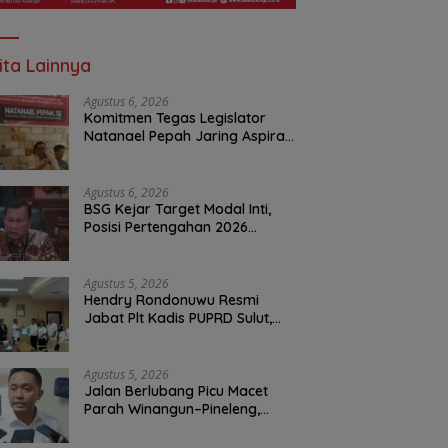
ita Lainnya
Agustus 6, 2026
Komitmen Tegas Legislator
Natanael Pepah Jaring Aspirasi
Warga, Kawal Krisis Air Bersih
Malalayang II Hingga Perbaikan
Infrastruktur
Agustus 6, 2026
BSG Kejar Target Modal Inti,
Posisi Pertengahan 2026
Tercatat Rp1,6 Triliun
Agustus 5, 2026
Hendry Rondonuwu Resmi
Jabat Plt Kadis PUPRD Sulut,
Sekprov Tahlis Gallang
Tekankan Optimalisasi
Layanan Publik
Agustus 5, 2026
Jalan Berlubang Picu Macet
Parah Winangun–Pineleng,
BPJN Sulut Pastikan
Penambalan Aspal Dimulai