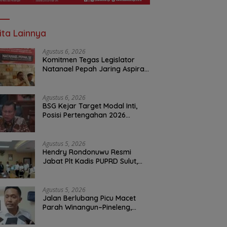
ita Lainnya
Agustus 6, 2026
Komitmen Tegas Legislator
Natanael Pepah Jaring Aspirasi
Warga, Kawal Krisis Air Bersih
Malalayang II Hingga Perbaikan
Infrastruktur
Agustus 6, 2026
BSG Kejar Target Modal Inti,
Posisi Pertengahan 2026
Tercatat Rp1,6 Triliun
Agustus 5, 2026
Hendry Rondonuwu Resmi
Jabat Plt Kadis PUPRD Sulut,
Sekprov Tahlis Gallang
Tekankan Optimalisasi
Layanan Publik
Agustus 5, 2026
Jalan Berlubang Picu Macet
Parah Winangun–Pineleng,
BPJN Sulut Pastikan
Penambalan Aspal Dimulai