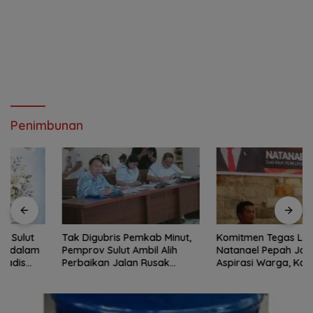
Penimbunan
Tak Digubris Pemkab Minut,
Komitmen Tegas Legislator
Pemprov Sulut Ambil Alih
Natanael Pepah Jaring
Perbaikan Jalan Rusak
Aspirasi Warga, Kawal Krisis
Perum Permata Klabat Paniki
Air Bersih Malalayang II
Baru
Hingga Perbaikan
Infrastruktur