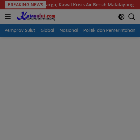
Langsung
spirasi Warga, Kawal Krisis Air Bersih Malalayang II Hingga Pe
BREAKING NEWS
ke
konten
Pemprov Sulut
Global
Nasional
Politik dan Pemerintahan