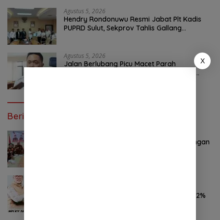
Agustus 5, 2026
Hendry Rondonuwu Resmi Jabat Plt Kadis
PUPRD Sulut, Sekprov Tahlis Gallang
Tekankan Optimalisasi Layanan Publik
Agustus 5, 2026
X
Jalan Berlubang Picu Macet Parah
Winangun–Pineleng, BPJN Sulut Pastikan
Penambalan Aspal Dimulai Malam Ini
Berita Poluler
Oktober 28, 2024
0 Komentar
Pemuda Pancasila Sulut Deklarasi Dukungan
YSK-VM
November 7, 2024
0 Komentar
Hasil Survei LSAIL Pilkada Minut, MJP-CK
46,74% Kalahkan Petahana JG-KWL 27,62%