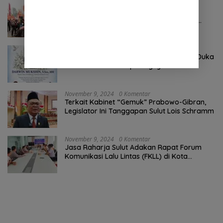
Oktober 24, 2024
0 Komentar
Pertama ! Serikat Buruh jadi Pendemo
Perdana untuk Pemerintahan Prabowo-
Gibran
Agustus 8, 2026
0 Komentar
Keluarga Besar DPRD Sulut Sampaikan Duka
Mendalam Atas Berpulangnya Kadis
Perkebunan Darwin Muksin
November 9, 2024
0 Komentar
Terkait Kabinet “Gemuk” Prabowo-Gibran,
Legislator Ini Tanggapan Sulut Lois Schramm
November 9, 2024
0 Komentar
Jasa Raharja Sulut Adakan Rapat Forum
Komunikasi Lalu Lintas (FKLL) di Kota
Tomohon