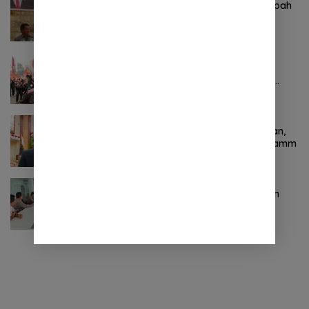
Komitmen Tegas Legislator Natanael Pepah
Jaring Aspirasi Warga, Kawal Krisis Air
Bersih Malalayang II Hingga Perbaikan
Infrastruktur
Oktober 24, 2024
0 Komentar
Pertama ! Serikat Buruh jadi Pendemo
Perdana untuk Pemerintahan Prabowo-
Gibran
November 9, 2024
0 Komentar
Terkait Kabinet “Gemuk” Prabowo-Gibran,
Legislator Ini Tanggapan Sulut Lois Schramm
November 9, 2024
0 Komentar
Jasa Raharja Sulut Adakan Rapat Forum
Komunikasi Lalu Lintas (FKLL) di Kota
Tomohon