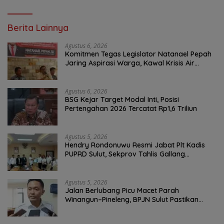
Berita Lainnya
Agustus 6, 2026
Komitmen Tegas Legislator Natanael Pepah
Jaring Aspirasi Warga, Kawal Krisis Air
Bersih Malalayang II Hingga Perbaikan
Infrastruktur
Agustus 6, 2026
BSG Kejar Target Modal Inti, Posisi
Pertengahan 2026 Tercatat Rp1,6 Triliun
Agustus 5, 2026
Hendry Rondonuwu Resmi Jabat Plt Kadis
PUPRD Sulut, Sekprov Tahlis Gallang
Tekankan Optimalisasi Layanan Publik
Agustus 5, 2026
Jalan Berlubang Picu Macet Parah
Winangun–Pineleng, BPJN Sulut Pastikan
Penambalan Aspal Dimulai Malam Ini