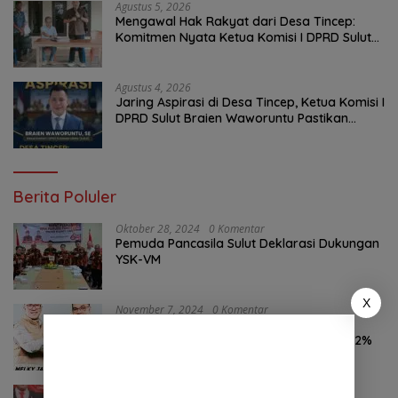
Agustus 5, 2026
Mengawal Hak Rakyat dari Desa Tincep:
Komitmen Nyata Ketua Komisi I DPRD Sulut
Braien Waworuntu di Garis Depan Aspirasi
Warga
Agustus 4, 2026
Jaring Aspirasi di Desa Tincep, Ketua Komisi I
DPRD Sulut Braien Waworuntu Pastikan
Kawal Tuntas Hak Rakyat
Berita Poluler
Oktober 28, 2024
0 Komentar
Pemuda Pancasila Sulut Deklarasi Dukungan
YSK-VM
X
November 7, 2024
0 Komentar
Hasil Survei LSAIL Pilkada Minut, MJP-CK
46,74% Kalahkan Petahana JG-KWL 27,62%
Agustus 6, 2026
0 Komentar