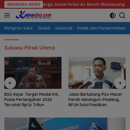
Langsung
Aspirasi Warga, Kawal Krisis Air Bersih Malalayang II Hingga P
BREAKING NEWS
ke
konten
Pemprov Sulut
Global
Nasional
Politik dan Pemerintahan
Suksesi Pilrek Unima
BSG Kejar Target Modal Inti,
Jalan Berlubang Picu Macet
Posisi Pertengahan 2026
Parah Winangun–Pineleng,
Tercatat Rp1,6 Triliun
BPJN Sulut Pastikan
Penambalan Aspal Dimulai
Malam Ini