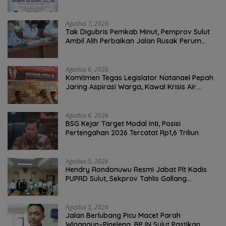
Perkebunan Darwin Muksin
Agustus 7, 2026
Tak Digubris Pemkab Minut, Pemprov Sulut
Ambil Alih Perbaikan Jalan Rusak Perum
Permata Klabat Paniki Baru
Agustus 6, 2026
Komitmen Tegas Legislator Natanael Pepah
Jaring Aspirasi Warga, Kawal Krisis Air
Bersih Malalayang II Hingga Perbaikan
Infrastruktur
Agustus 6, 2026
BSG Kejar Target Modal Inti, Posisi
Pertengahan 2026 Tercatat Rp1,6 Triliun
Agustus 5, 2026
Hendry Rondonuwu Resmi Jabat Plt Kadis
PUPRD Sulut, Sekprov Tahlis Gallang
Tekankan Optimalisasi Layanan Publik
Agustus 5, 2026
Jalan Berlubang Picu Macet Parah
Winangun–Pineleng, BPJN Sulut Pastikan