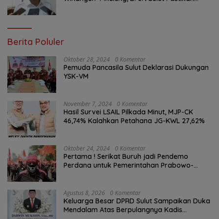
Penambalan Aspal Dimulai Malam Ini
Berita Poluler
Oktober 28, 2024
0 Komentar
Pemuda Pancasila Sulut Deklarasi Dukungan
YSK-VM
November 7, 2024
0 Komentar
Hasil Survei LSAIL Pilkada Minut, MJP-CK
46,74% Kalahkan Petahana JG-KWL 27,62%
Oktober 24, 2024
0 Komentar
Pertama ! Serikat Buruh jadi Pendemo
Perdana untuk Pemerintahan Prabowo-
Gibran
Agustus 8, 2026
0 Komentar
Keluarga Besar DPRD Sulut Sampaikan Duka
Mendalam Atas Berpulangnya Kadis
Perkebunan Darwin Muksin