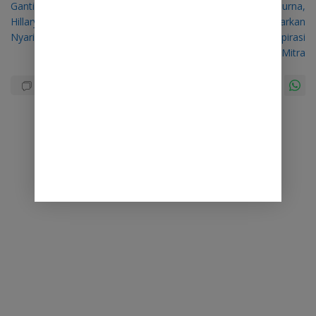
Gantikan MJP di DPRD Sulut,
Dihadapan Rapat Paripurna,
pos
Hillary Tuwo Bakal “Bersuara
Capt. Remly Kandoli Paparkan
Nyaring” Untuk Rakyat
Secara Lengkap Aspirasi
Masyarakat Minsel – Mitra