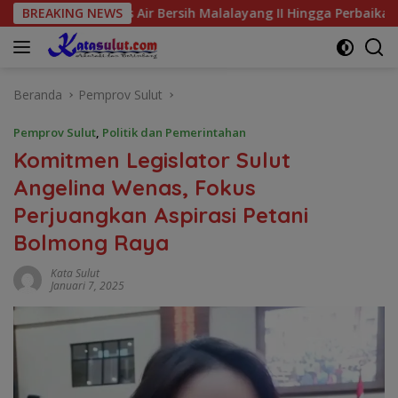
Langsung
risis Air Bersih Malalayang II Hingga Perbaikan Infrastruktur
BREAKING NEWS
ke
konten
Beranda
Pemprov Sulut
Pemprov Sulut
,
Politik dan Pemerintahan
Komitmen Legislator Sulut
Angelina Wenas, Fokus
Perjuangkan Aspirasi Petani
Bolmong Raya
Kata Sulut
Januari 7, 2025