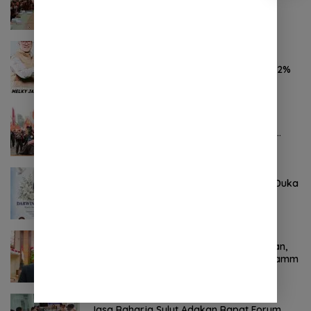
YSK-VM
November 7, 2024
0 Komentar
Hasil Survei LSAIL Pilkada Minut, MJP-CK
46,74% Kalahkan Petahana JG-KWL 27,62%
Oktober 24, 2024
0 Komentar
Pertama ! Serikat Buruh jadi Pendemo
Perdana untuk Pemerintahan Prabowo-
Gibran
Agustus 8, 2026
0 Komentar
Keluarga Besar DPRD Sulut Sampaikan Duka
Mendalam Atas Berpulangnya Kadis
Perkebunan Darwin Muksin
November 9, 2024
0 Komentar
Terkait Kabinet “Gemuk” Prabowo-Gibran,
Legislator Ini Tanggapan Sulut Lois Schramm
November 9, 2024
0 Komentar
Jasa Raharja Sulut Adakan Rapat Forum