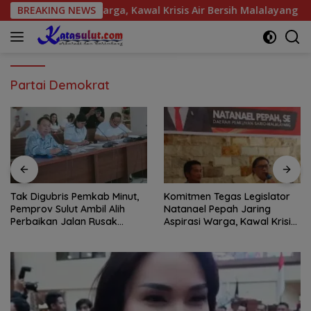
Langsung
pirasi Warga, Kawal Krisis Air Bersih Malalayang II Hingga Per
BREAKING NEWS
ke
konten
Partai Demokrat
Tak Digubris Pemkab Minut,
Komitmen Tegas Legislator
Pemprov Sulut Ambil Alih
Natanael Pepah Jaring
Perbaikan Jalan Rusak
Aspirasi Warga, Kawal Krisis
Perum Permata Klabat Paniki
Air Bersih Malalayang II
Baru
Hingga Perbaikan
Infrastruktur