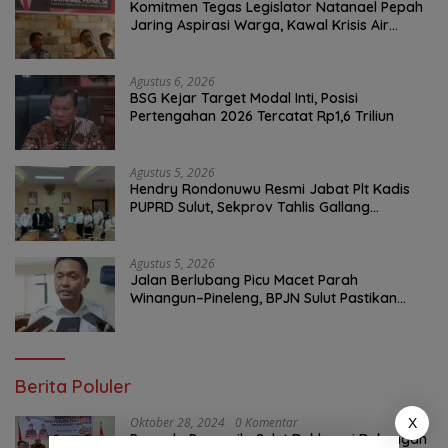
Komitmen Tegas Legislator Natanael Pepah
Jaring Aspirasi Warga, Kawal Krisis Air
Bersih Malalayang II Hingga Perbaikan
Infrastruktur
Agustus 6, 2026
BSG Kejar Target Modal Inti, Posisi
Pertengahan 2026 Tercatat Rp1,6 Triliun
Agustus 5, 2026
Hendry Rondonuwu Resmi Jabat Plt Kadis
PUPRD Sulut, Sekprov Tahlis Gallang
Tekankan Optimalisasi Layanan Publik
Agustus 5, 2026
Jalan Berlubang Picu Macet Parah
Winangun–Pineleng, BPJN Sulut Pastikan
Penambalan Aspal Dimulai Malam Ini
Berita Poluler
Oktober 28, 2024
0 Komentar
X
Pemuda Pancasila Sulut Deklarasi Dukungan