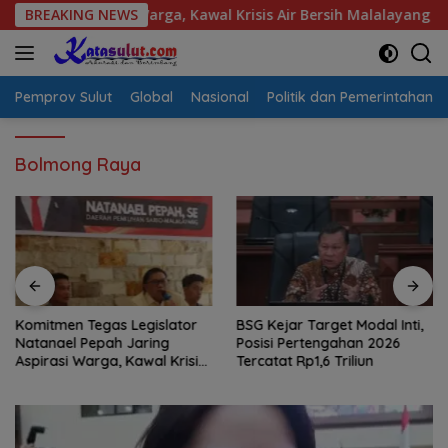
Langsung
Aspirasi Warga, Kawal Krisis Air Bersih Malalayang II Hingga P
BREAKING NEWS
ke
konten
Pemprov Sulut
Global
Nasional
Politik dan Pemerintahan
Bolmong Raya
Komitmen Tegas Legislator
BSG Kejar Target Modal Inti,
Natanael Pepah Jaring
Posisi Pertengahan 2026
Aspirasi Warga, Kawal Krisis
Tercatat Rp1,6 Triliun
Air Bersih Malalayang II
Hingga Perbaikan
Infrastruktur