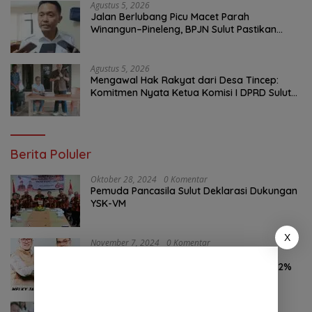
Agustus 5, 2026
Jalan Berlubang Picu Macet Parah
Winangun–Pineleng, BPJN Sulut Pastikan
Penambalan Aspal Dimulai Malam Ini
Agustus 5, 2026
Mengawal Hak Rakyat dari Desa Tincep:
Komitmen Nyata Ketua Komisi I DPRD Sulut
Braien Waworuntu di Garis Depan Aspirasi
Warga
Berita Poluler
Oktober 28, 2024
0 Komentar
Pemuda Pancasila Sulut Deklarasi Dukungan
YSK-VM
X
November 7, 2024
0 Komentar
Hasil Survei LSAIL Pilkada Minut, MJP-CK
46,74% Kalahkan Petahana JG-KWL 27,62%
Agustus 7, 2026
0 Komentar