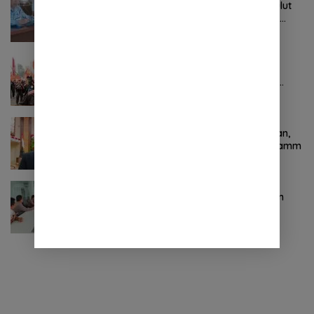
Tak Digubris Pemkab Minut, Pemprov Sulut
Ambil Alih Perbaikan Jalan Rusak Perum
Permata Klabat Paniki Baru
Oktober 24, 2024
0 Komentar
Pertama ! Serikat Buruh jadi Pendemo
Perdana untuk Pemerintahan Prabowo-
Gibran
November 9, 2024
0 Komentar
Terkait Kabinet “Gemuk” Prabowo-Gibran,
Legislator Ini Tanggapan Sulut Lois Schramm
November 9, 2024
0 Komentar
Jasa Raharja Sulut Adakan Rapat Forum
Komunikasi Lalu Lintas (FKLL) di Kota
Tomohon