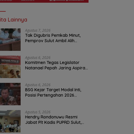
ita Lainnya
Agustus 7, 2026
Tak Digubris Pemkab Minut,
Pemprov Sulut Ambil Alih
Perbaikan Jalan Rusak Perum
Permata Klabat Paniki Baru
Agustus 6, 2026
Komitmen Tegas Legislator
Natanael Pepah Jaring Aspirasi
Warga, Kawal Krisis Air Bersih
Malalayang II Hingga Perbaikan
Infrastruktur
Agustus 6, 2026
BSG Kejar Target Modal Inti,
Posisi Pertengahan 2026
Tercatat Rp1,6 Triliun
Agustus 5, 2026
Hendry Rondonuwu Resmi
Jabat Plt Kadis PUPRD Sulut,
Sekprov Tahlis Gallang
Tekankan Optimalisasi