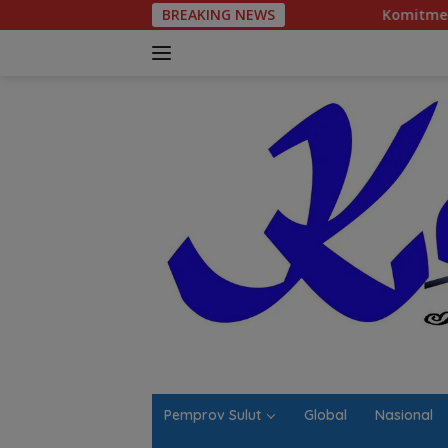
Langsung
BREAKING NEWS
Komitmen Tegas Legislator Natanael 
ke
konten
Pemprov Sulut
Global
Nasional