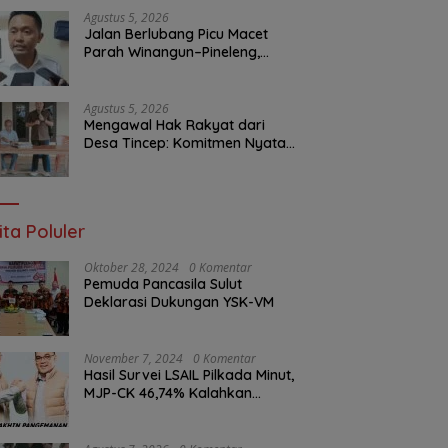
Layanan Publik
Agustus 5, 2026
Jalan Berlubang Picu Macet
Parah Winangun–Pineleng,
BPJN Sulut Pastikan
Penambalan Aspal Dimulai
Malam Ini
Agustus 5, 2026
Mengawal Hak Rakyat dari
Desa Tincep: Komitmen Nyata
Ketua Komisi I DPRD Sulut
Braien Waworuntu di Garis
Depan Aspirasi Warga
ita Poluler
Oktober 28, 2024
0 Komentar
Pemuda Pancasila Sulut
Deklarasi Dukungan YSK-VM
November 7, 2024
0 Komentar
Hasil Survei LSAIL Pilkada Minut,
MJP-CK 46,74% Kalahkan
Petahana JG-KWL 27,62%