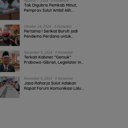
Agustus 7, 2026
0 Komentar
Tak Digubris Pemkab Minut,
Pemprov Sulut Ambil Alih
Perbaikan Jalan Rusak Perum
Permata Klabat Paniki Baru
Oktober 24, 2024
0 Komentar
Pertama ! Serikat Buruh jadi
Pendemo Perdana untuk
Pemerintahan Prabowo-Gibran
November 9, 2024
0 Komentar
Terkait Kabinet “Gemuk”
Prabowo-Gibran, Legislator Ini
Tanggapan Sulut Lois
Schramm
November 9, 2024
0 Komentar
Jasa Raharja Sulut Adakan
Rapat Forum Komunikasi Lalu
Lintas (FKLL) di Kota Tomohon