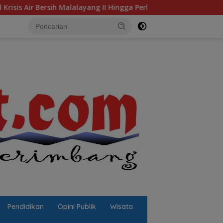
g II Hingga Perbaikan Infrastruktur
Jalan Berlubang P
Pendidikan
Opini Publik
Wisata