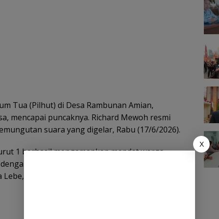
um Tua (Pilhut) di Desa Rambunan Amian,
a, mencapai puncaknya. Richard Mewoh resmi
mungutan suara yang digelar, Rabu (17/6/2026).
X
rut 1 berhasil mengamankan mandat warga
engan selisih lebih dari 50 suara atas rivalnya
a Lebe, S.Kep., M.Kes., yang memperoleh 257 suara.