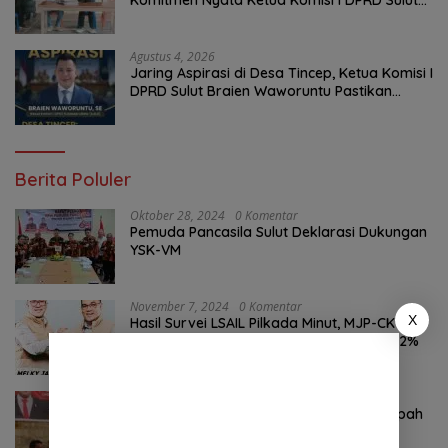
Komitmen Nyata Ketua Komisi I DPRD Sulut
Braien Waworuntu di Garis Depan Aspirasi
Warga
Agustus 4, 2026
Jaring Aspirasi di Desa Tincep, Ketua Komisi I
DPRD Sulut Braien Waworuntu Pastikan
Kawal Tuntas Hak Rakyat
Berita Poluler
Oktober 28, 2024
0 Komentar
Pemuda Pancasila Sulut Deklarasi Dukungan
YSK-VM
November 7, 2024
0 Komentar
X
Hasil Survei LSAIL Pilkada Minut, MJP-CK
46,74% Kalahkan Petahana JG-KWL 27,62%
Agustus 6, 2026
0 Komentar
Komitmen Tegas Legislator Natanael Pepah
Jaring Aspirasi Warga, Kawal Krisis Air