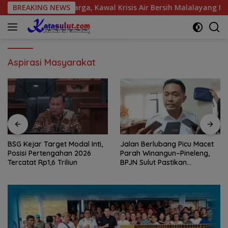
Langsung
spirasi Warga, Kawal Krisis Air Bersih Malalayang II Hingga Pe
BREAKING NEWS
ke
konten
Aspirasi Masyarakat
BSG Kejar Target Modal Inti,
Jalan Berlubang Picu Macet
Posisi Pertengahan 2026
Parah Winangun–Pineleng,
Tercatat Rp1,6 Triliun
BPJN Sulut Pastikan
Penambalan Aspal Dimulai
Malam Ini