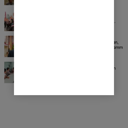
Bersih Malalayang II Hingga Perbaikan
Infrastruktur
Oktober 24, 2024
0 Komentar
Pertama ! Serikat Buruh jadi Pendemo
Perdana untuk Pemerintahan Prabowo-
Gibran
November 9, 2024
0 Komentar
Terkait Kabinet “Gemuk” Prabowo-Gibran,
Legislator Ini Tanggapan Sulut Lois Schramm
November 9, 2024
0 Komentar
Jasa Raharja Sulut Adakan Rapat Forum
Komunikasi Lalu Lintas (FKLL) di Kota
Tomohon