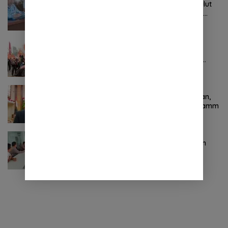
Tak Digubris Pemkab Minut, Pemprov Sulut
Ambil Alih Perbaikan Jalan Rusak Perum
Permata Klabat Paniki Baru
Oktober 24, 2024
0 Komentar
Pertama ! Serikat Buruh jadi Pendemo
Perdana untuk Pemerintahan Prabowo-
Gibran
November 9, 2024
0 Komentar
Terkait Kabinet “Gemuk” Prabowo-Gibran,
Legislator Ini Tanggapan Sulut Lois Schramm
November 9, 2024
0 Komentar
Jasa Raharja Sulut Adakan Rapat Forum
Komunikasi Lalu Lintas (FKLL) di Kota
Tomohon