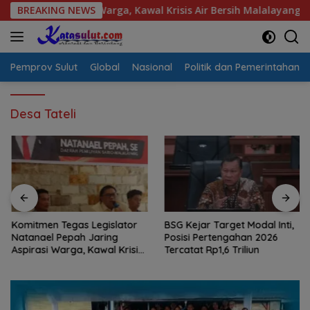
Langsung
Aspirasi Warga, Kawal Krisis Air Bersih Malalayang II Hingga P
BREAKING NEWS
ke
konten
Pemprov Sulut
Global
Nasional
Politik dan Pemerintahan
Desa Tateli
Komitmen Tegas Legislator
BSG Kejar Target Modal Inti,
Natanael Pepah Jaring
Posisi Pertengahan 2026
Aspirasi Warga, Kawal Krisis
Tercatat Rp1,6 Triliun
Air Bersih Malalayang II
Hingga Perbaikan
Infrastruktur