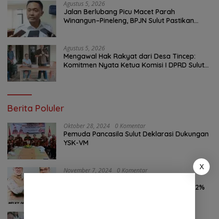
Agustus 5, 2026
Jalan Berlubang Picu Macet Parah
Winangun–Pineleng, BPJN Sulut Pastikan
Penambalan Aspal Dimulai Malam Ini
Agustus 5, 2026
Mengawal Hak Rakyat dari Desa Tincep:
Komitmen Nyata Ketua Komisi I DPRD Sulut
Braien Waworuntu di Garis Depan Aspirasi
Warga
Berita Poluler
Oktober 28, 2024
0 Komentar
Pemuda Pancasila Sulut Deklarasi Dukungan
YSK-VM
X
November 7, 2024
0 Komentar
Hasil Survei LSAIL Pilkada Minut, MJP-CK
46,74% Kalahkan Petahana JG-KWL 27,62%
Agustus 7, 2026
0 Komentar