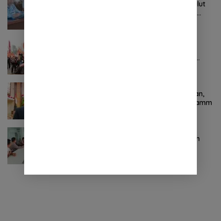
Tak Digubris Pemkab Minut, Pemprov Sulut
Ambil Alih Perbaikan Jalan Rusak Perum
Permata Klabat Paniki Baru
Oktober 24, 2024
0 Komentar
Pertama ! Serikat Buruh jadi Pendemo
Perdana untuk Pemerintahan Prabowo-
Gibran
November 9, 2024
0 Komentar
Terkait Kabinet “Gemuk” Prabowo-Gibran,
Legislator Ini Tanggapan Sulut Lois Schramm
November 9, 2024
0 Komentar
Jasa Raharja Sulut Adakan Rapat Forum
Komunikasi Lalu Lintas (FKLL) di Kota
Tomohon