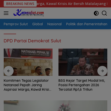
Langsung
spirasi Warga, Kawal Krisis Air Bersih Malalayang II Hingga Pe
BREAKING NEWS
ke
konten
Pemprov Sulut
Global
Nasional
Politik dan Pemerintahan
DPD Partai Demokrat Sulut
Komitmen Tegas Legislator
BSG Kejar Target Modal Inti,
Natanael Pepah Jaring
Posisi Pertengahan 2026
Aspirasi Warga, Kawal Krisis
Tercatat Rp1,6 Triliun
Air Bersih Malalayang II
Hingga Perbaikan
Infrastruktur