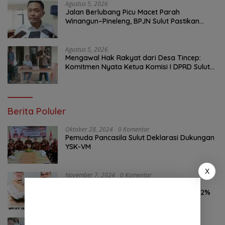
Agustus 5, 2026
Jalan Berlubang Picu Macet Parah
Winangun–Pineleng, BPJN Sulut Pastikan
Penambalan Aspal Dimulai Malam Ini
Agustus 5, 2026
Mengawal Hak Rakyat dari Desa Tincep:
Komitmen Nyata Ketua Komisi I DPRD Sulut
Braien Waworuntu di Garis Depan Aspirasi
Warga
Berita Poluler
Oktober 28, 2024
0 Komentar
Pemuda Pancasila Sulut Deklarasi Dukungan
YSK-VM
X
November 7, 2024
0 Komentar
Hasil Survei LSAIL Pilkada Minut, MJP-CK
46,74% Kalahkan Petahana JG-KWL 27,62%
Agustus 7, 2026
0 Komentar