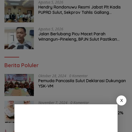
Agustus 5, 2026
Hendry Rondonuwu Resmi Jabat Plt Kadis
PUPRD Sulut, Sekprov Tahlis Gallang
Tekankan Optimalisasi Layanan Publik
Agustus 5, 2026
Jalan Berlubang Picu Macet Parah
Winangun–Pineleng, BPJN Sulut Pastikan
Penambalan Aspal Dimulai Malam Ini
Berita Poluler
Oktober 28, 2024
0 Komentar
Pemuda Pancasila Sulut Deklarasi Dukungan
YSK-VM
X
November 7, 2024
0 Komentar
Hasil Survei LSAIL Pilkada Minut, MJP-CK
46,74% Kalahkan Petahana JG-KWL 27,62%
Oktober 24, 2024
0 Komentar