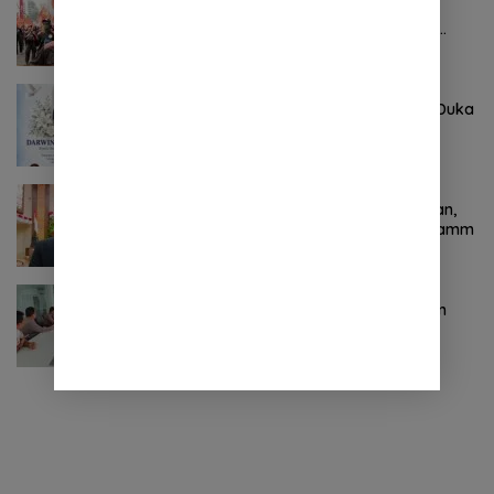
Pertama ! Serikat Buruh jadi Pendemo
Perdana untuk Pemerintahan Prabowo-
Gibran
Agustus 8, 2026
0 Komentar
Keluarga Besar DPRD Sulut Sampaikan Duka
Mendalam Atas Berpulangnya Kadis
Perkebunan Darwin Muksin
November 9, 2024
0 Komentar
Terkait Kabinet “Gemuk” Prabowo-Gibran,
Legislator Ini Tanggapan Sulut Lois Schramm
November 9, 2024
0 Komentar
Jasa Raharja Sulut Adakan Rapat Forum
Komunikasi Lalu Lintas (FKLL) di Kota
Tomohon